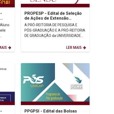
-
PROPESP - Edital de Seleção
de Ações de Extensão
PROEXT-PG/CAPES
A PRÓ-REITORIA DE PESQUISA E
uele
PÓS-GRADUAÇÃO E A PRÓ-REITORIA
DE GRADUAÇÃO da UNIVERSIDADE
CATÓLICA DE PERNAMBUCO torna
rsar...
público a coordenadores e
MAIS
LER MAIS
professores...
-
PPGPSI - Edital das Bolsas