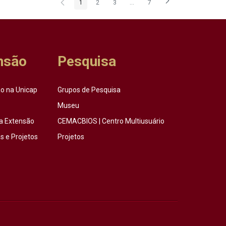
1
2
3
...
7
Página
Página
Página
Páginas intermediárias Usar ABA
Página
nsão
Pesquisa
o na Unicap
Grupos de Pesquisa
Museu
a Extensão
CEMACBIOS | Centro Multiusuário
 e Projetos
Projetos