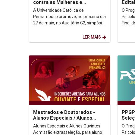
contra as Mulheres e
Edita
Feminicídio no Brasil
PRO
A Universidade Católica de
O Pro
Pernambuco promove, no próximo dia
Psicolo
27 de maio, no Auditório G2, simpósio
Final d
sobre a violência contra as mulheres e
CAPES/PR
o feminicídio no...
Final: (
LER MAIS
Mestrados e Doutorados -
PPGPS
Alunos Especiais / Alunos
Seleç
Ouvintes - 2026.1
Douto
Alunos Especiais e Alunos Ouvintes
O Pro
Exter
Admissão extrasseleção, para aluno
Psicolo