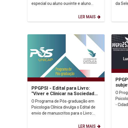
especial ou aluno ouvinte e aluno
da Sel
vinculado a outro Programa de Pós-
Sanduí
graduação A...
Resulta
LER MAIS
PPGPS
subje
PPGPSI - Edital para Livro:
conce
O Pro
"Viver e Clinicar na Sociedade
e Psi
Digital”
Psicolo
O Programa de Pós-graduação em
- Cidad
Psicologia Clínica divulga o Edital de
concei
envio de manuscritos para o Livro:
Psicanal
"Viver e Clinicar na Sociedade Digital”.
Edital:...
LER MAIS