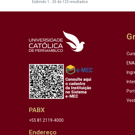
Exibindo 1 - 20 de 123 resultados.
G
Cur
ENA
Ingr
Inte
Port
Vest
PABX
+55 81 2119-4000
Endereço