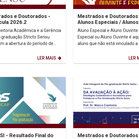
ados e Doutorados -
Mestrados e Doutorados 
cula 2026.2
Alunos Especiais / Alunos
Ouvintes
reitoria Acadêmica e a Gerência
Aluno Especial e Aluno Ouvinte Aluno
-graduação Stricto Sensu
Especial ou Aluno Ouvinte é aq
am a abertura do período de
aluno que não está vinculado a
ulas para o semestre 2026.2
nenhum Programa de
(as)...
Mestrado/Doutorado e deseja cu
LER MAIS
LER 
I - Resultado Final do
Mestrados e Doutorados 