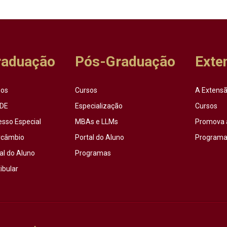
raduação
Pós-Graduação
Exte
sos
Cursos
A Extensã
DE
Especialização
Cursos
esso Especial
MBAs e LLMs
Promova 
rcâmbio
Portal do Aluno
Programas
al do Aluno
Programas
ibular