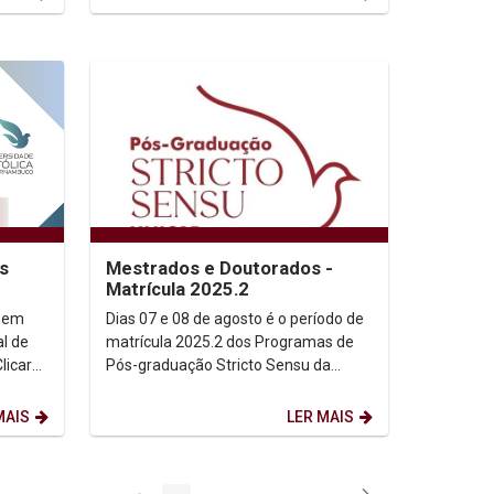
as
Mestrados e Doutorados -
Matrícula 2025.2
 em
Dias 07 e 08 de agosto é o período de
al de
matrícula 2025.2 dos Programas de
Pós-graduação Stricto Sensu da
Unicap. O processo é bem simples e
deve ser feito no...
MAIS
LER MAIS