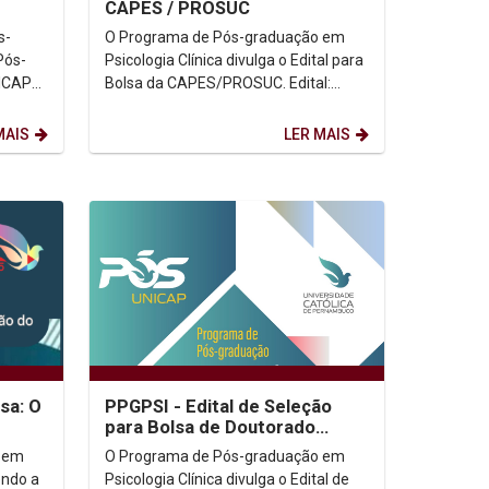
CAPES / PROSUC
s-
O Programa de Pós-graduação em
Pós-
Psicologia Clínica divulga o Edital para
NICAP
Bolsa da CAPES/PROSUC. Edital:
(Clicar aqui) Informações:...
MAIS
LER MAIS
sa: O
PPGPSI - Edital de Seleção
para Bolsa de Doutorado
e
Sanduíche no Exterior -
 em
O Programa de Pós-graduação em
endo a
Psicologia Clínica divulga o Edital de