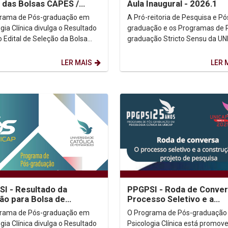
l das Bolsas CAPES /
Aula Inaugural - 2026.1
SUC
grama de Pós-graduação em
A Pró-reitoria de Pesquisa e Pó
gia Clínica divulga o Resultado
graduação e os Programas de 
o Edital de Seleção da Bolsa
graduação Stricto Sensu da U
OSUC. Resultado
convidam a todos(as) os(as)
Clicar aqui) ...
discentes para Aula Inaugural...
LER MAIS
LER 
I - Resultado da
PPGPSI - Roda de Conver
ão para Bolsa de
Processo Seletivo e a
rado Sanduíche no
Construção do Projeto d
grama de Pós-graduação em
O Programa de Pós-graduação
ior - PDSE
Pesquisa
gia Clínica divulga o Resultado
Psicologia Clínica está promov