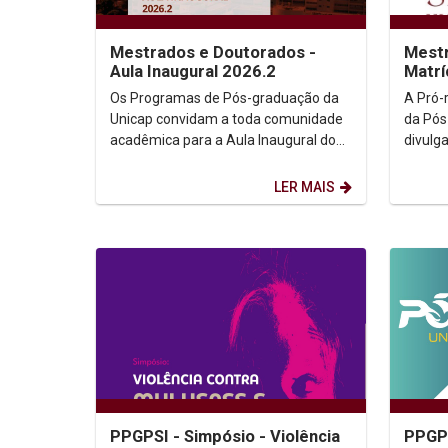
Mestrados e Doutorados -
Mestr
Aula Inaugural 2026.2
Matrí
Os Programas de Pós-graduação da
A Pró-
Unicap convidam a toda comunidade
da Pós
acadêmica para a Aula Inaugural do
divulg
semestre de 2026.2. Dia: 10/08/2026.
matríc
Horário: 14h. ...
para os
LER MAIS
PPGPSI - Simpósio - Violência
PPGPS