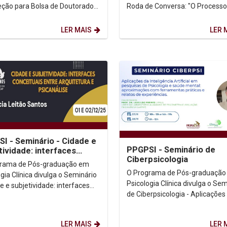
eção para Bolsa de Doutorado
Roda de Conversa: "O Processo
che no Exterior - PDSE.
Seletivo e a Construção do Proj
do: (Clicar aqui)
Pesquisa", para...
LER MAIS
LER 
I - Seminário - Cidade e
PPGPSI - Seminário de
tividade: interfaces
Ciberpsicologia
ituais entre Arquitetura
grama de Pós-graduação em
canalise
O Programa de Pós-graduação
gia Clínica divulga o Seminário
Psicologia Clínica divulga o Sem
e e subjetividade: interfaces
de Ciberpsicologia - Aplicações
tuais entre Arquitetura e
Inteligência Artificial em Pesqu
ise. ...
Psicologia e...
LER MAIS
LER 