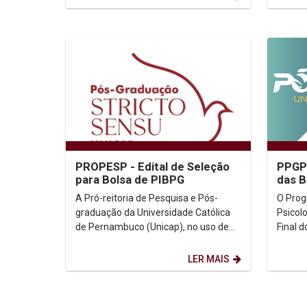
PROPESP - Edital de Seleção
PPGPS
para Bolsa de PIBPG
das 
A Pró-reitoria de Pesquisa e Pós-
O Pro
graduação da Universidade Católica
Psicolo
de Pernambuco (Unicap), no uso de
Final d
suas atribuições, torna público aos
Prosuc. Resultado Final: (Clicar 
Programas de...
Informa
LER MAIS