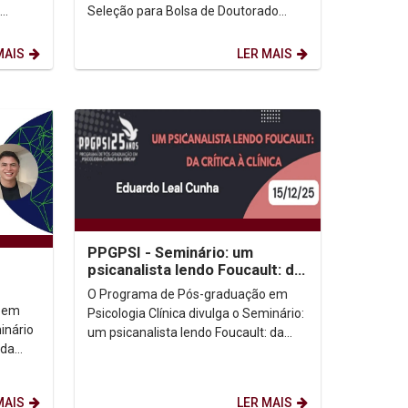
Seleção para Bolsa de Doutorado
eto de
Sanduíche no Exterior - PDSE. Edital
(Clicar aqui) ...
MAIS
LER MAIS
PPGPSI - Seminário: um
psicanalista lendo Foucault: da
crítica à clínica
O Programa de Pós-graduação em
 em
Psicologia Clínica divulga o Seminário:
inário
um psicanalista lendo Foucault: da
 da
crítica à clínica. Informações e...
isas de
MAIS
LER MAIS