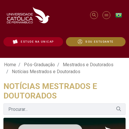
ESTUDE NA UNICAP
SOU ESTUDANTE
Notícias Mestrados e Doutorados - Uni
Home
Pós-Graduação
Mestrados e Doutorados
Notícias Mestrados e Doutorados
NOTÍCIAS MESTRADOS E
DOUTORADOS