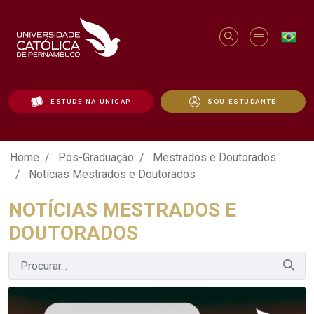
ESTUDE NA UNICAP
SOU ESTUDANTE
Notícias Mestrados e Doutorados - Uni
Home
Pós-Graduação
Mestrados e Doutorados
Notícias Mestrados e Doutorados
NOTÍCIAS MESTRADOS E
DOUTORADOS