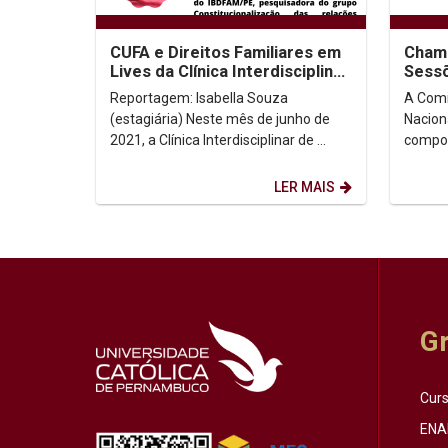
CUFA e Direitos Familiares em
Chama
Lives da Clínica Interdisciplinar
Sessõ
de Direitos Humanos (CIDH)
Reportagem: Isabella Souza
A Comi
(estagiária) Neste mês de junho de
Naciona
2021, a Clínica Interdisciplinar de
compost
Direitos Humanos (CIDH) estará
de Dir
realizando duas lives...
Progra
LER MAIS
G
Cur
ENA