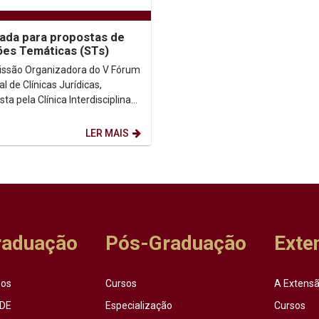
da para propostas de
es Temáticas (STs)
ssão Organizadora do V Fórum
l de Clínicas Jurídicas,
a pela Clínica Interdisciplinar
eitos Humanos da Unicap;
ma de Pós...
LER MAIS
raduação
Pós-Graduação
Exte
sos
Cursos
A Extensã
DE
Especialização
Cursos