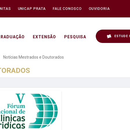
NITAS
UNICAP PRATA
FALE CONOSCO
OUVIDORIA
ESTUDE 
GRADUAÇÃO
EXTENSÃO
PESQUISA
 e Doutorados - Unicap
Notícias Mestrados e Doutorados
UTORADOS