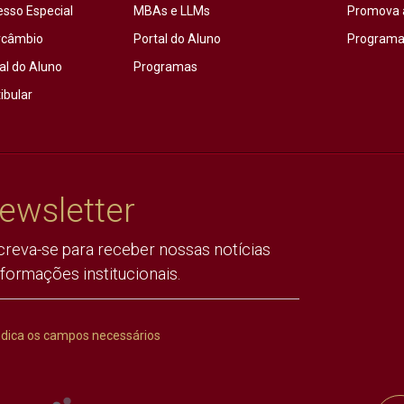
esso Especial
MBAs e LLMs
Promova 
rcâmbio
Portal do Aluno
Programas
al do Aluno
Programas
ibular
ewsletter
creva-se para receber nossas notícias
nformações institucionais.
ndica os campos necessários