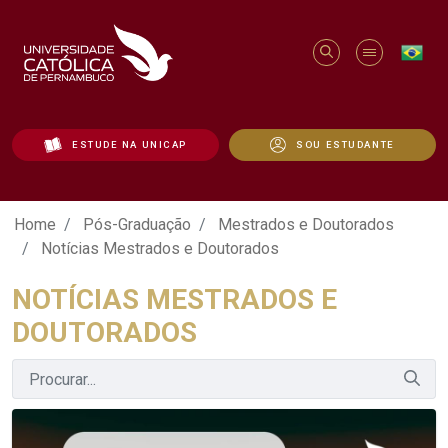
ESTUDE NA UNICAP
SOU ESTUDANTE
Notícias Mestrados e Doutorados - Uni
Home
Pós-Graduação
Mestrados e Doutorados
Notícias Mestrados e Doutorados
NOTÍCIAS MESTRADOS E
DOUTORADOS