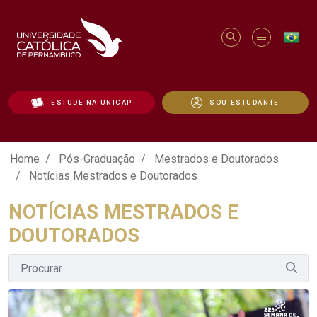
ESTUDE NA UNICAP
SOU ESTUDANTE
Notícias Mestrados e Doutorados - Uni
Home
Pós-Graduação
Mestrados e Doutorados
Notícias Mestrados e Doutorados
NOTÍCIAS MESTRADOS E
DOUTORADOS