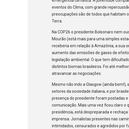
emergência climática. A juventude compa
eventos do Clima, com grande repercussão e
preocupações são de todos que habitam o P
Terra.
Na COP26 o presidente Bolsonaro nem ousou
Mourão (está mais para uma simples estaca
receberia em relação à Amazônia, a sua 
aumento das emissões de gases de efeito 
legislação ambiental. O que tem dificulta
distintos biomas brasileiros. Foi até melho
atravancar as negociações.
Mesmo não indo a Glasgow (ainda bem!), su
setores da sociedade italiana, e por brasil
presença do presidente foram postadas e
comunicação. Mais uma vez ficou claro o 
presidência, está despreparada e rechaça
imprensa. Jornalistas presentes nas cam
intimidados, censurados e agredidos por f