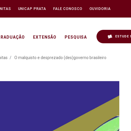
NITAS
UNICAP PRATA
FALE CONOSCO
OUVIDORIA
ESTUDE 
GRADUAÇÃO
EXTENSÃO
PESQUISA
rezado (des)governo brasi
itas
O malquisto e desprezado (des)governo brasileiro