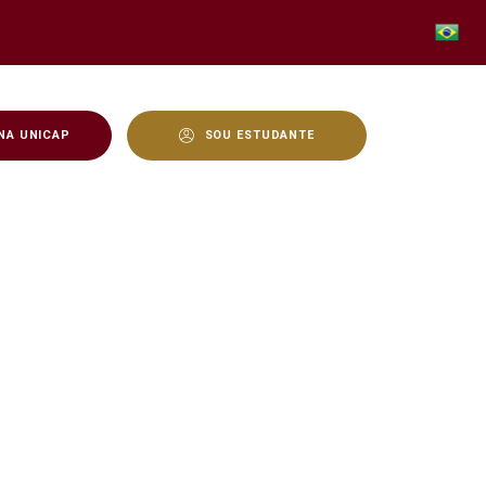
NA UNICAP
SOU ESTUDANTE
leiro - Unicap