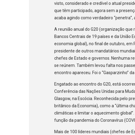
visto, considerado e credível o atual presi
que têm participado, agora sem a presença
acaba agindo como verdadeiro “penetra”, 
A reunião anual do G20 (organização que 
Bancos Centrais de 19 países e da União E
economia global), no final de outubro, e
presidente de outros mandatários mundiai
chefes de Estado e governos. Nenhuma re
se reúnem. Também levou falta nos passeios
encontro apareceu. Foi o “Gasparzinho” da
Engatado ao encontro do G20, está ocorre
Conferência das Nações Unidas para Muda
Glasgow, na Escócia. Reconhecida pelo pre
britânico da Economia), como a “última c
climáticas e limitar o aquecimento global”
função da pandemia do Coronavírus (COV
Mais de 100 líderes mundiais (chefes de 