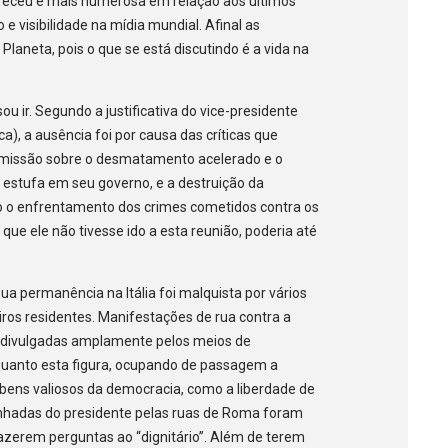
receu e mais numerosa em relação aos últimos
 visibilidade na mídia mundial. Afinal as
laneta, pois o que se está discutindo é a vida na
 ir. Segundo a justificativa do vice-presidente
), a ausência foi por causa das críticas que
omissão sobre o desmatamento acelerado e o
estufa em seu governo, e a destruição da
do o enfrentamento dos crimes cometidos contra os
r que ele não tivesse ido a esta reunião, poderia até
a permanência na Itália foi malquista por vários
eiros residentes. Manifestações de rua contra a
 divulgadas amplamente pelos meios de
quanto esta figura, ocupando de passagem a
 bens valiosos da democracia, como a liberdade de
inhadas do presidente pelas ruas de Roma foram
azerem perguntas ao “dignitário”. Além de terem