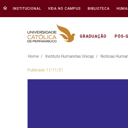
INSTITUCIONAL
VIDA NO CAMPUS
BIBLIOTECA
HUMA
GRADUAÇÃO
PÓS-
O malquisto e desp
Home
Instituto Humanitas Unicap
Notícias Human
Publicado 11/11/21