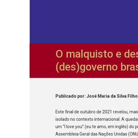
O malquisto e de
(des)governo bras
Publicado
por
: José Maria da Silva Filho
Este final de outubro de 2021 revelou, mai
isolado no contexto internacional. A qu
um “I love you” (eu te amo, em inglês) do 
Assembleia Geral das Nações Unidas (ONU