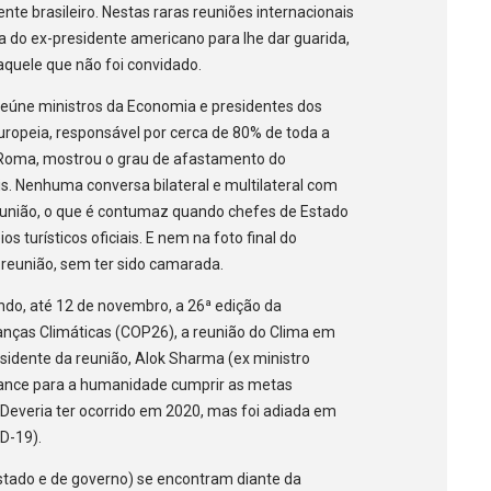
dente brasileiro. Nestas raras reuniões internacionais
 do ex-presidente americano para lhe dar guarida,
aquele que não foi convidado.
reúne ministros da Economia e presidentes dos
uropeia, responsável por cerca de 80% de toda a
m Roma, mostrou o grau de afastamento do
s. Nenhuma conversa bilateral e multilateral com
união, o que é contumaz quando chefes de Estado
 turísticos oficiais. E nem na foto final do
 reunião, sem ter sido camarada.
ndo, até 12 de novembro, a 26ª edição da
nças Climáticas (COP26), a reunião do Clima em
sidente da reunião, Alok Sharma (ex ministro
hance para a humanidade cumprir as metas
. Deveria ter ocorrido em 2020, mas foi adiada em
ID-19).
Estado e de governo) se encontram diante da