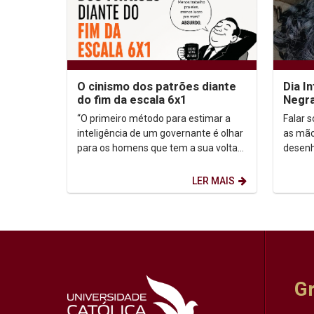
O cinismo dos patrões diante
Dia I
do fim da escala 6x1
Negra
Carib
“O primeiro método para estimar a
Falar 
inteligência de um governante é olhar
as mão
para os homens que tem a sua volta”.
desenh
Nicolau Maquiavel (filósofo,
reescr
historiador, poeta,...
data e
LER MAIS
G