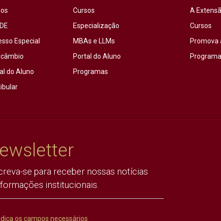
sos
Cursos
A Extensã
DE
Especialização
Cursos
esso Especial
MBAs e LLMs
Promova 
rcâmbio
Portal do Aluno
Programas
al do Aluno
Programas
ibular
ewsletter
creva-se para receber nossas notícias
nformações institucionais.
ndica os campos necessários