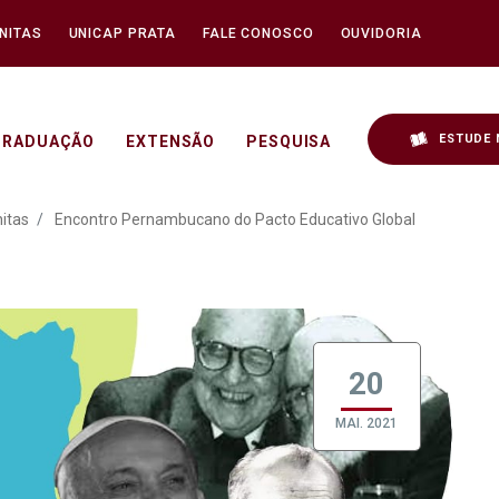
NITAS
UNICAP PRATA
FALE CONOSCO
OUVIDORIA
ESTUDE 
GRADUAÇÃO
EXTENSÃO
PESQUISA
ano do Pacto Educativo 
itas
Encontro Pernambucano do Pacto Educativo Global
20
MAI. 2021