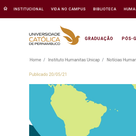
INSTITUCIONAL
VIDA NO CAMPUS
BIBLIOTECA
HUMA
GRADUAÇÃO
PÓS-
Encontro Pernambuc
Home
Instituto Humanitas Unicap
Notícias Human
Publicado 20/05/21