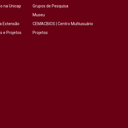
o na Unicap
Grupos de Pesquisa
Museu
a Extensão
CEMACBIOS | Centro Multiusuário
 e Projetos
Projetos