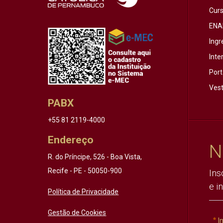
Cur
ENA
Ingr
Inte
Port
Vest
PABX
+55 81 2119-4000
Endereço
N
R. do Príncipe, 526 - Boa Vista,
Recife - PE - 50050-900
Ins
e i
Política de Privacidade
Gestão de Cookies
I