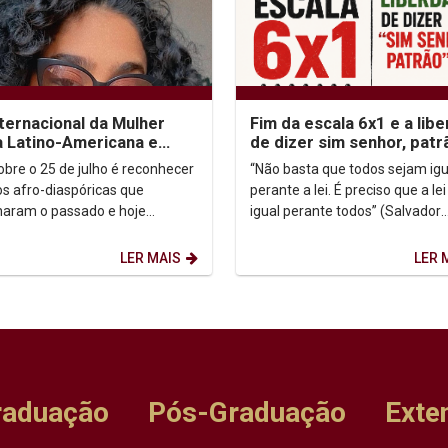
nternacional da Mulher
Fim da escala 6x1 e a lib
 Latino-Americana e
de dizer sim senhor, patr
enha
sobre o 25 de julho é reconhecer
“Não basta que todos sejam igu
s afro-diaspóricas que
perante a lei. É preciso que a lei
aram o passado e hoje
igual perante todos” (Salvador
evem o futuro. O marco dessa
Allende - médico, político social
merge de uma...
democrata,...
LER MAIS
LER 
raduação
Pós-Graduação
Exte