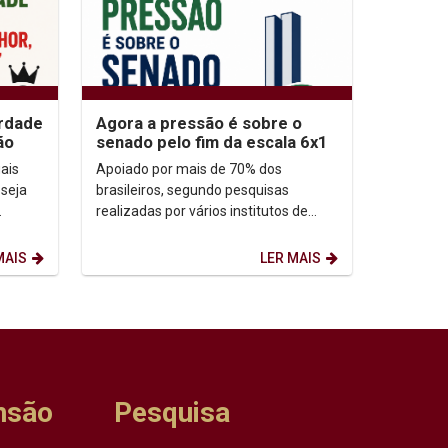
erdade
Agora a pressão é sobre o
ão
senado pelo fim da escala 6x1
ais
Apoiado por mais de 70% dos
 seja
brasileiros, segundo pesquisas
realizadas por vários institutos de
-
opinião, o fim da escala 6x1 (seis dias
de trabalho, e um de...
MAIS
LER MAIS
nsão
Pesquisa