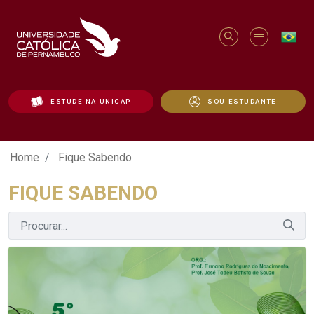
ESTUDE NA UNICAP
SOU ESTUDANTE
Fique Sabendo - Unicap
Home
Fique Sabendo
FIQUE SABENDO