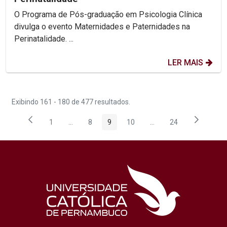
O Programa de Pós-graduação em Psicologia Clínica
divulga o evento Maternidades e Paternidades na
Perinatalidade. ...
LER MAIS
Exibindo 161 - 180 de 477 resultados.
1
...
8
9
10
...
24
Página
Páginas intermediárias Usar ABA para navegar.
Página
Página
Página
Páginas intermediárias
Página