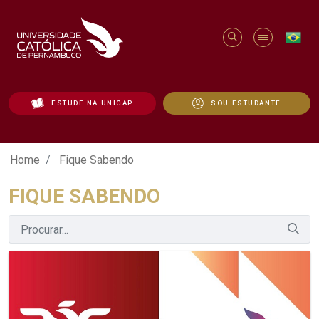
ESTUDE NA UNICAP
SOU ESTUDANTE
Fique Sabendo - Unicap
Home
Fique Sabendo
FIQUE SABENDO