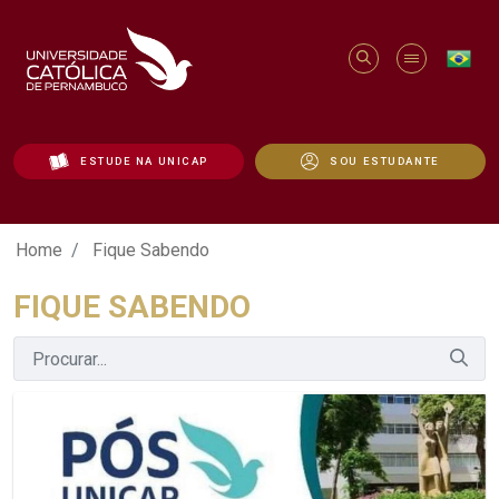
ESTUDE NA UNICAP
SOU ESTUDANTE
Fique Sabendo - Unicap
Home
Fique Sabendo
FIQUE SABENDO