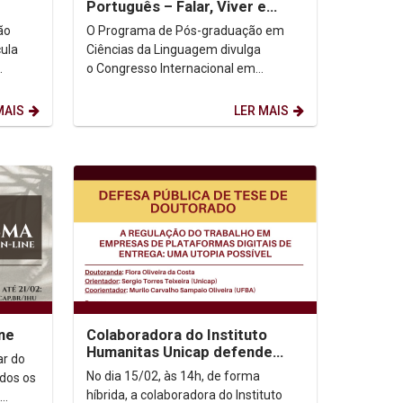
Português – Falar, Viver e
Pensar no Século XXI
ão
O Programa de Pós-graduação em
cula
Ciências da Linguagem divulga
o Congresso Internacional em
Português – Falar, Viver e Pensar no
Século XXI. Informações:...
MAIS
LER MAIS
ne
Colaboradora do Instituto
Humanitas Unicap defende
ar do
tese de doutorado em direito
No dia 15/02, às 14h, de forma
odos os
híbrida, a colaboradora do Instituto