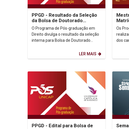
PPGD - Resultado da Seleção
Mestr
da Bolsa de Doutorado
Matrí
Sanduíche
em 2
O Programa de Pós-graduação em
Os Pro
Direito divulga o resultado da seleção
realiz
interna para Bolsa de Doutorado
dos ca
Sanduíche. Resultado (Clicar aqui)
seleções de
LER MAIS
PPGD - Edital para Bolsa de
Seman