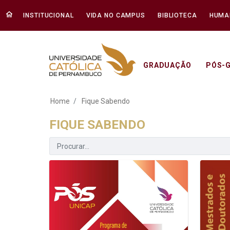
INSTITUCIONAL
VIDA NO CAMPUS
BIBLIOTECA
HUMA
GRADUAÇÃO
PÓS-
Fique Sabendo - Un
Home
Fique Sabendo
FIQUE SABENDO