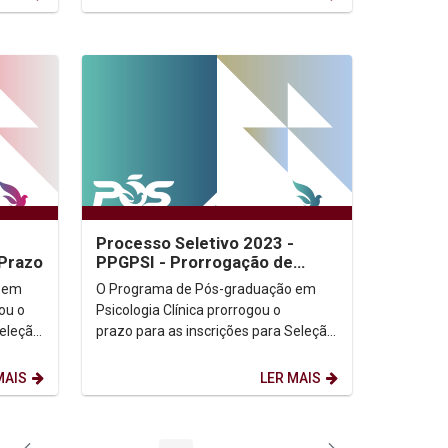
Processo Seletivo 2023 -
Prazo
PPGPSI - Prorrogação de
Prazo
 em
O Programa de Pós-graduação em
ou o
Psicologia Clínica prorrogou o
Seleção
prazo para as inscrições para Seleção
turmas
do Mestrado e Doutorado das turmas
de 2023. ...
MAIS
LER MAIS