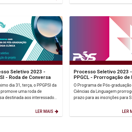
sso Seletivo 2023 -
Processo Seletivo 2023 -
I - Roda de Conversa
PPGCL - Prorrogação de 
ximo dia 31, terça, o PPGPSI da
O Programa de Pós-graduação
 promove uma roda de
Ciências da Linguagem prorrog
sa destinada aos interessados
prazo para as inscrições para 
rsos de mestrado e doutorado
do Mestrado e Doutorado das 
ologia...
de...
LER MAIS
LER 