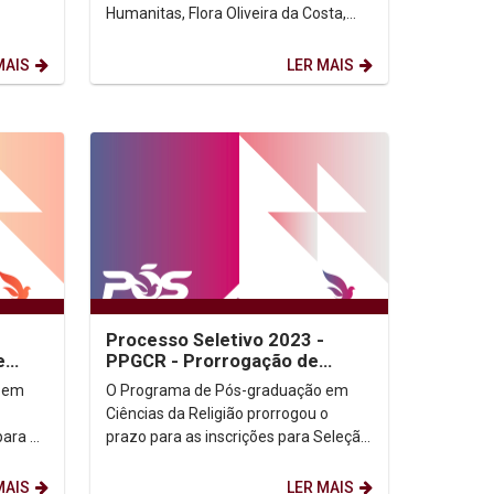
Humanitas, Flora Oliveira da Costa,
, você
defenderá sua tese de doutorado em
direito sobre a...
MAIS
LER MAIS
Processo Seletivo 2023 -
e
PPGCR - Prorrogação de
Prazo
 em
O Programa de Pós-graduação em
Ciências da Religião prorrogou o
para as
prazo para as inscrições para Seleção
strado
do Mestrado da turma de 2023 para...
MAIS
LER MAIS