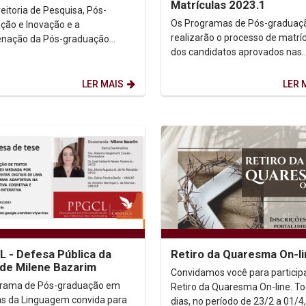
Matrículas 2023.1
eitoria de Pesquisa, Pós-
Os Programas de Pós-graduaç
ção e Inovação e a
realizarão o processo de matrí
nação da Pós-graduação
dos candidatos aprovados nas
am para a Semana Stricto
seleções de 2023.1. Período:
Sensu. Carta Convite: (Clicar aqui)
8 a 10/03/2023. ...
LER MAIS
LER 
 - Defesa Pública da
Retiro da Quaresma On-li
de Milene Bazarim
Convidamos você para particip
grama de Pós-graduação em
Retiro da Quaresma On-line. T
as da Linguagem convida para
dias, no período de 23/2 a 01/4,