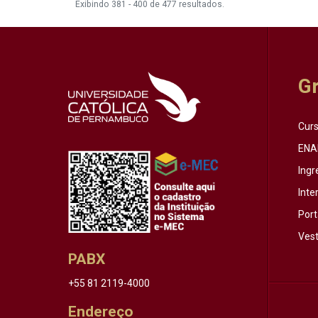
Exibindo 381 - 400 de 477 resultados.
G
Cur
ENA
Ingr
Inte
Port
Vest
PABX
+55 81 2119-4000
Endereço