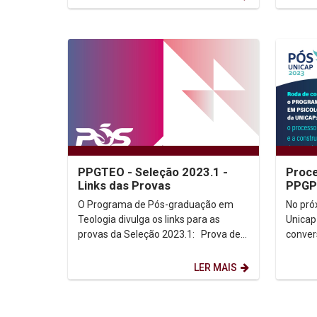
PPGTEO - Seleção 2023.1 -
Proce
Links das Provas
PPGPS
O Programa de Pós-graduação em
No pró
Teologia divulga os links para as
Unicap
provas da Seleção 2023.1: Prova de
conver
conhecimento Terça-feira, 7 de
nos cu
fevereiro · 09:00...
em Psic
LER MAIS