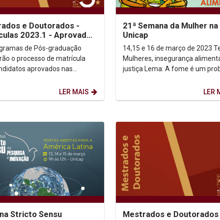
ados e Doutorados -
21ª Semana da Mulher na
culas 2023.1 - Aprovados
Unicap
023.1
gramas de Pós-graduação
14,15 e 16 de março de 2023 Tema:
arão o processo de matrícula
Mulheres, insegurança aliment
ndidatos aprovados nas
justiça Lema: A fome é um problema
 2023.1. Período: 9 e
de todas as pessoas Campanha: O
10/03/2023. Manual da...
desafio é ninguém...
LER MAIS
LER 
a Stricto Sensu
Mestrados e Doutorados 