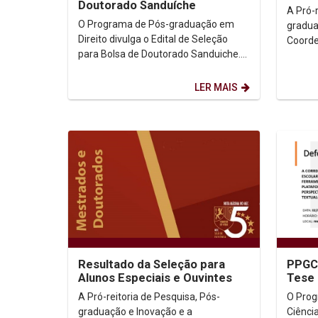
Doutorado Sanduíche
A Pró-r
O Programa de Pós-graduação em
gradua
Direito divulga o Edital de Seleção
Coorde
para Bolsa de Doutorado Sanduiche.
convid
Edital (Clicar aqui)
LER MAIS
Resultado da Seleção para
PPGCL
Alunos Especiais e Ouvintes
Tese 
A Pró-reitoria de Pesquisa, Pós-
O Pro
graduação e Inovação e a
Ciênci