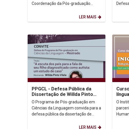
Coordenação da Pós-graduação
Defesa
informam que todas as inscrições
Bazarim. Dia: 02/03/2023. H
realizadas para seleção para Aluno...
Google
LER MAIS
PPGCL - Defesa Pública da
Curso
Dissertação de Willda Pinto
língua
Vilela
O Programa de Pós-graduação em
O Inst
Ciências da Linguagem convida para a
parcer
defesa pública da dissertação de
Humani
Willda Pinto Vilela, que será realizada
extensã
no dia...
latina p
LER MAIS