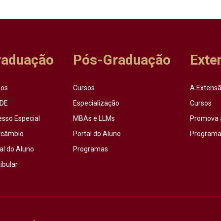
raduação
Pós-Graduação
Exte
sos
Cursos
A Extensã
DE
Especialização
Cursos
esso Especial
MBAs e LLMs
Promova 
rcâmbio
Portal do Aluno
Programas
al do Aluno
Programas
ibular