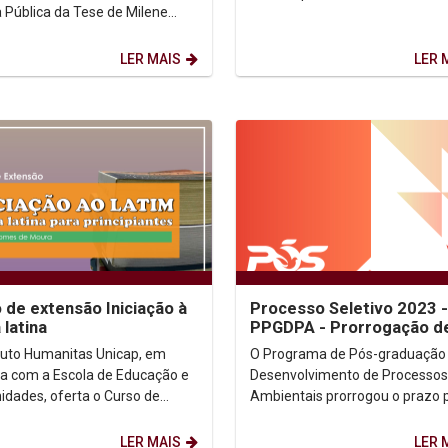
 Pública da Tese de Milene
durante o Tempo da Quaresma
orário: 9h.
receberá por...
 Meet...
LER MAIS
LER 
 de extensão Iniciação à
Processo Seletivo 2023 -
 latina
PPGDPA - Prorrogação d
Prazo - Novas Bolsas da
ituto Humanitas Unicap, em
O Programa de Pós-graduação
CAPES
ia com a Escola de Educação e
Desenvolvimento de Processos
dades, oferta o Curso de
Ambientais prorrogou o prazo 
o Iniciação ao Latim: língua
inscrições para Seleção do Me
ara...
da...
LER MAIS
LER 