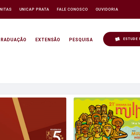
NITAS
UNICAP PRATA
FALE CONOSCO
OUVIDORIA
ESTUDE 
GRADUAÇÃO
EXTENSÃO
PESQUISA
icap