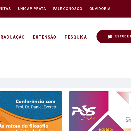
NITAS
UNICAP PRATA
FALE CONOSCO
OUVIDORIA
ESTUDE 
GRADUAÇÃO
EXTENSÃO
PESQUISA
icap