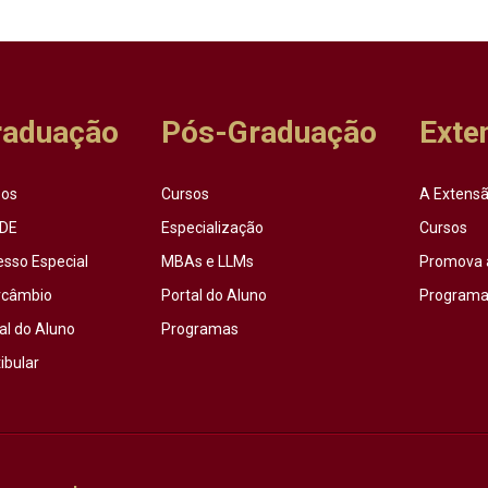
raduação
Pós-Graduação
Exte
sos
Cursos
A Extensã
DE
Especialização
Cursos
esso Especial
MBAs e LLMs
Promova 
rcâmbio
Portal do Aluno
Programas
al do Aluno
Programas
ibular