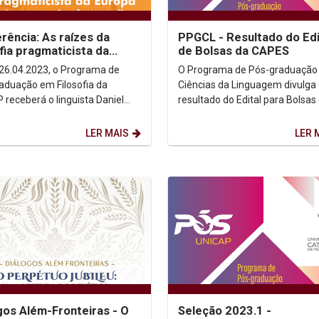
rência: As raízes da
PPGCL - Resultado do Edi
ofia pragmaticista da
de Bolsas da CAPES
a até a nova Inglaterra
 26.04.2023, o Programa de
O Programa de Pós-graduação
aduação em Filosofia da
Ciências da Linguagem divulga
 receberá o linguista Daniel
resultado do Edital para Bolsas
t, que ministrará a conferência
CAPES/PROSUC. Resultado: (Clicar
zes da...
aqui) Obs.: Os aprovados...
LER MAIS
LER 
gos Além-Fronteiras - O
Seleção 2023.1 -