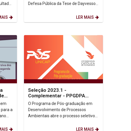
Defesa Pública da Tese de Dayvesson
Deleon Bezerra da Silva, que será
realizada no dia...
MAIS
LER MAIS
da
Seleção 2023.1 -
de
Complementar - PPGDPA
(Mestrado)
 em
O Programa de Pós-graduação em
 para a
Desenvolvimento de Processos
iano
Ambientais abre o processo seletivo
complementar para o Mestrado.
Informamos que a seleção...
MAIS
LER MAIS