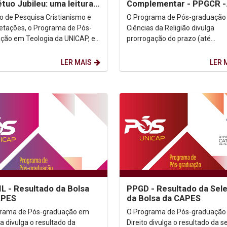
tuo Jubileu: uma leitura
Complementar - PPGCR -
vro do Levítico
PRORROGAÇÃO
o de Pesquisa Cristianismo e
O Programa de Pós-graduação
retações, o Programa de Pós-
Ciências da Religião divulga
ção em Teologia da UNICAP, e
prorrogação do prazo (até
ituto Humanitas UNICAP
05/04/2023) do Editai de Seleç
em o projeto...
Complementar...
LER MAIS
LER 
L - Resultado da Bolsa
PPGD - Resultado da Sel
APES
da Bolsa da CAPES
grama de Pós-graduação em
O Programa de Pós-graduação
ia divulga o resultado da
Direito divulga o resultado da s