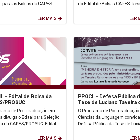
o para as Bolsas da CAPES.
do Edital de Bolsas CAPES. Resultado
do (Clicar aqui)
(Clicar aqui) Obs. Os aprovados
devem encaminha...
LER MAIS
LER 
L - Edital de Bolsa da
PPGCL - Defesa Pública 
S/PROSUC
Tese de Luciano Taveira 
Azevedo
grama de Pós-graduação em
O Programa de Pós-graduação
ia divulga o Edital para Seleção
Ciências da Linguagem convida
a da CAPES/PROSUC. Edital
Defesa Pública da Tese de Luc
 aqui)
Taveira de Azevedo, que será
realizada no dia...
LER MAIS
LER 