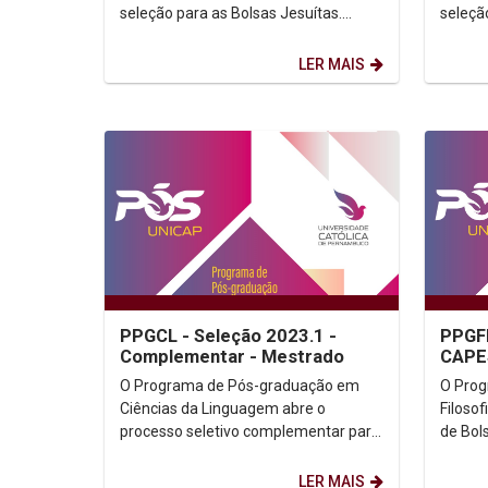
seleção para as Bolsas Jesuítas.
seleçã
Resultado (Clicar aqui)
Resulta
LER MAIS
PPGCL - Seleção 2023.1 -
PPGFI
Complementar - Mestrado
CAPE
O Programa de Pós-graduação em
O Pro
Ciências da Linguagem abre o
Filosof
processo seletivo complementar para
de Bols
o Mestrado. Informamos que a
(Clicar
seleção contará com bolsas...
LER MAIS