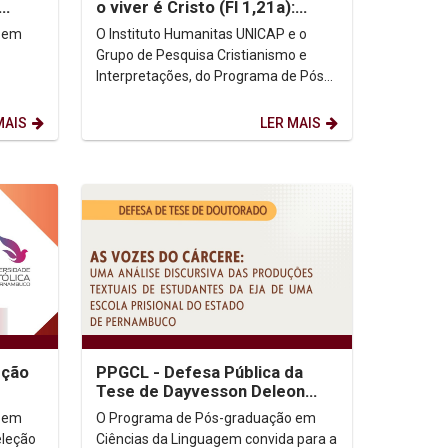
o viver é Cristo (Fl 1,21a):
Paulo de Tarso, vida e obra
 em
O Instituto Humanitas UNICAP e o
Grupo de Pesquisa Cristianismo e
Interpretações, do Programa de Pós-
ão
graduação em Teologia da UNICAP,
realizam o curso...
MAIS
LER MAIS
eção
PPGCL - Defesa Pública da
Tese de Dayvesson Deleon
Bezerra da Silva
 em
O Programa de Pós-graduação em
eleção
Ciências da Linguagem convida para a