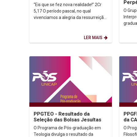
Perpé
“Eis que se fez nova realidade!” 2Cr
do Li
O Grup
5,17 O período pascal, no qual
Interp
vivenciamos a alegria da ressurreição,
gradua
nos movimenta na esperança de um
o Inst
mundo melhor, a...
promov
LER MAIS
PPGTEO - Resultado da
PPGFI
Seleção das Bolsas Jesuítas
da C
O Programa de Pós-graduação em
O Pro
Teologia divulga o resultado da
Filosof