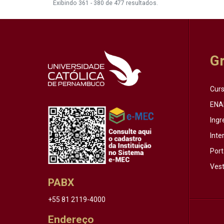
Exibindo 361 - 380 de 477 resultados.
G
Cur
ENA
Ingr
Inte
Port
Vest
PABX
+55 81 2119-4000
Endereço