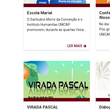
Escola Marial
Confe
filos
O Santuário Morro da Conceição e o
Europ
No dia
Instituto Humanitas UNICAP
Pós-gr
promovem, durante as quartas-feiras
UNICAP
do mês de maio, a ESCOLA MARIAL,
Everet
um estudo popular sobre a...
"As raí
LER MAIS
VIRADA PASCAL
Diálo