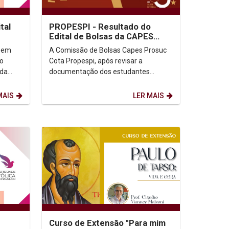
tal
PROPESPI - Resultado do
Edital de Bolsas da CAPES
(Mestrados)
 em
A Comissão de Bolsas Capes Prosuc
 o
Cota Propespi, após revisar a
 da
documentação dos estudantes
inscritos, publica novamente o
resultado da seleção para as...
MAIS
LER MAIS
Curso de Extensão "Para mim