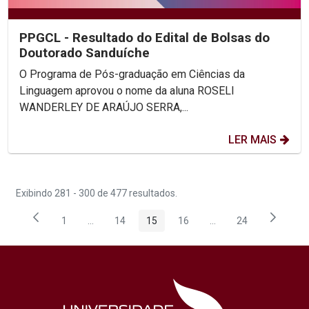
PPGCL - Resultado do Edital de Bolsas do
Doutorado Sanduíche
O Programa de Pós-graduação em Ciências da
Linguagem aprovou o nome da aluna ROSELI
WANDERLEY DE ARAÚJO SERRA,...
LER MAIS
Exibindo 281 - 300 de 477 resultados.
1
...
14
15
16
...
24
Página
Páginas intermediárias Usar ABA para navegar.
Página
Página
Página
Páginas intermediária
Página