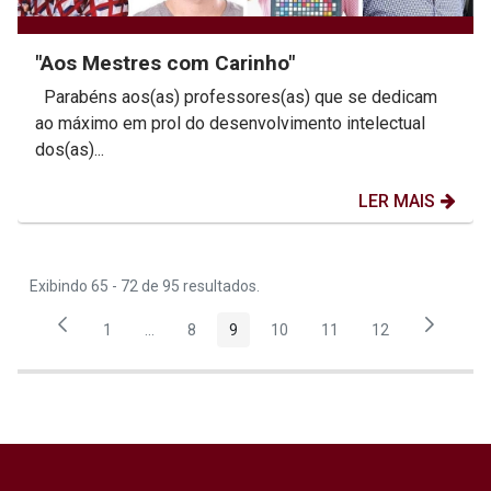
"Aos Mestres com Carinho"
Parabéns aos(as) professores(as) que se dedicam
ao máximo em prol do desenvolvimento intelectual
dos(as)...
LER MAIS
Exibindo 65 - 72 de 95 resultados.
1
...
8
9
10
11
12
Página
Páginas intermediárias Usar ABA para navegar.
Página
Página
Página
Página
Página