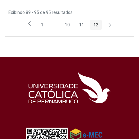
Exibindo 89 - 95 de 95 resultados.
1
...
10
11
12
Página
Páginas intermediárias Usar ABA para nave
Página
Página
Página