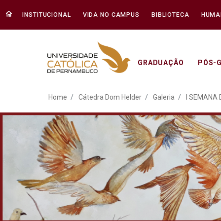
INSTITUCIONAL
VIDA NO CAMPUS
BIBLIOTECA
HUMA
GRADUAÇÃO
PÓS-
ATO EM DEFESA DA DEM
Home
Cátedra Dom Helder
Galeria
I SEMANA 