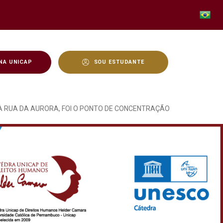
NA UNICAP
SOU ESTUDANTE
DIA 08 DE JANERO DE 2
NA RUA DA AURORA, FOI O PONTO DE CONCENTRAÇÃO