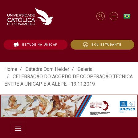
ESTUDE NA UNICAP
SOU ESTUDANTE
ATO EM DEFESA DA DEMOCRACIA REALIZ
Home
Cátedra Dom Helder
Galeria
CELEBRAÇÃO DO ACORDO DE COOPERAÇÃO TÉCNICA
ENTRE A UNICAP E A ALEPE - 13.11.2019