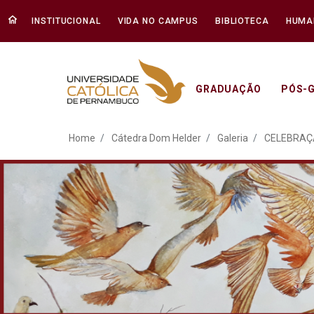
INSTITUCIONAL
VIDA NO CAMPUS
BIBLIOTECA
HUMA
GRADUAÇÃO
PÓS-
ATO EM DEFESA DA DEM
Home
Cátedra Dom Helder
Galeria
CELEBRAÇÃ