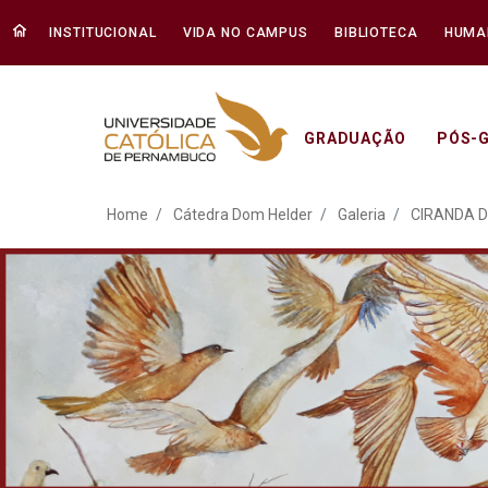
INSTITUCIONAL
VIDA NO CAMPUS
BIBLIOTECA
HUMA
GRADUAÇÃO
PÓS-
ATO EM DEFESA DA DEM
Home
Cátedra Dom Helder
Galeria
CIRANDA D