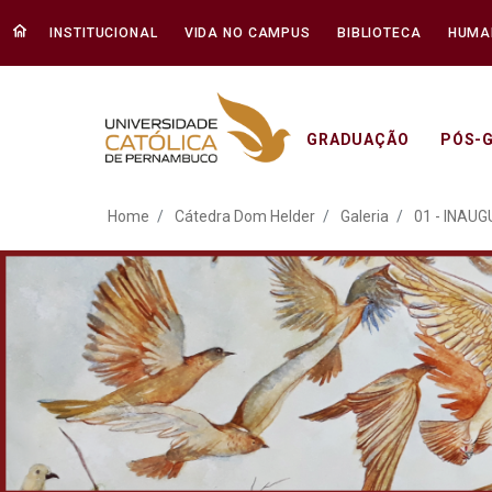
INSTITUCIONAL
VIDA NO CAMPUS
BIBLIOTECA
HUMA
GRADUAÇÃO
PÓS-
ATO EM DEFESA DA DEM
Home
Cátedra Dom Helder
Galeria
01 - INAU