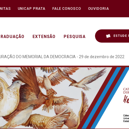
NITAS
UNICAP PRATA
FALE CONOSCO
OUVIDORIA
ESTUDE 
GRADUAÇÃO
EXTENSÃO
PESQUISA
OCRACIA REALIZADO NO 
GURAÇÃO DO MEMORIAL DA DEMOCRACIA - 29 de dezembro de 2022