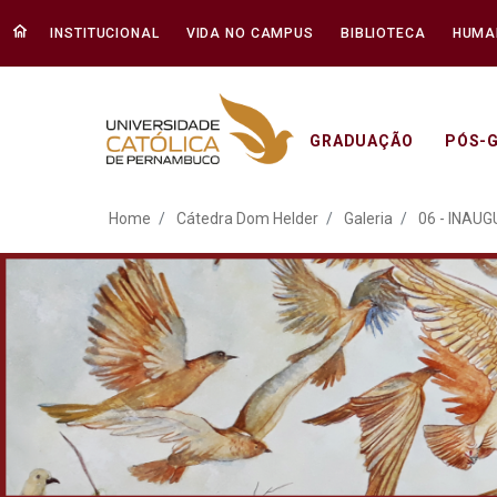
INSTITUCIONAL
VIDA NO CAMPUS
BIBLIOTECA
HUMA
GRADUAÇÃO
PÓS-
ATO EM DEFESA DA DEM
Home
Cátedra Dom Helder
Galeria
06 - INAU