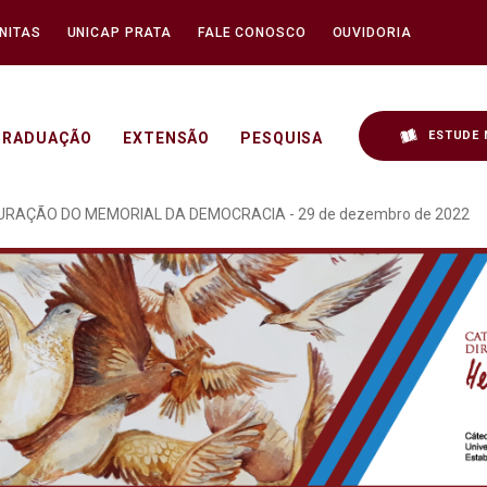
NITAS
UNICAP PRATA
FALE CONOSCO
OUVIDORIA
ESTUDE 
GRADUAÇÃO
EXTENSÃO
PESQUISA
OCRACIA REALIZADO NO 
GURAÇÃO DO MEMORIAL DA DEMOCRACIA - 29 de dezembro de 2022