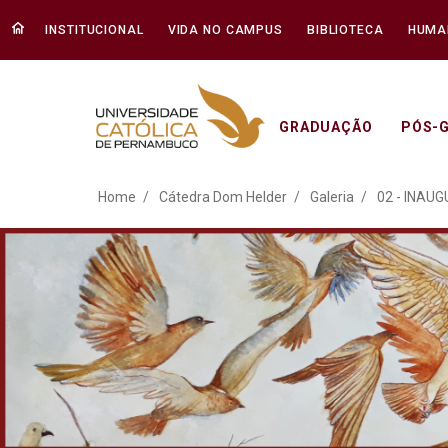
INSTITUCIONAL
VIDA NO CAMPUS
BIBLIOTECA
HUMA
GRADUAÇÃO
PÓS-
ATO EM DEFESA DA DEM
Home
Cátedra Dom Helder
Galeria
02 - INAU