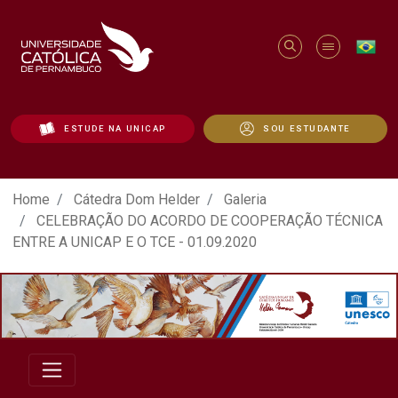
ESTUDE NA UNICAP
SOU ESTUDANTE
ATO EM DEFESA DA DEMOCRACIA REALIZ
Home
Cátedra Dom Helder
Galeria
CELEBRAÇÃO DO ACORDO DE COOPERAÇÃO TÉCNICA
ENTRE A UNICAP E O TCE - 01.09.2020