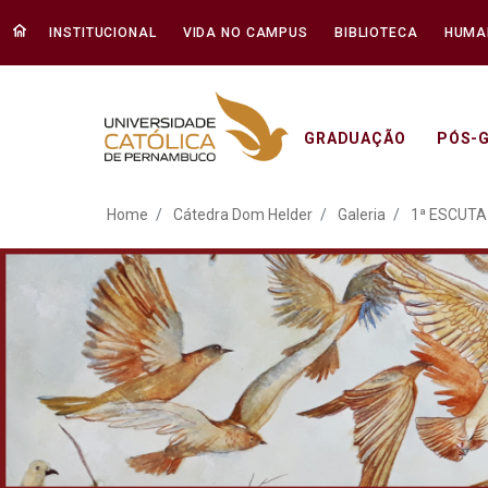
INSTITUCIONAL
VIDA NO CAMPUS
BIBLIOTECA
HUMA
GRADUAÇÃO
PÓS-
ATO EM DEFESA DA DEM
Home
Cátedra Dom Helder
Galeria
1ª ESCUTA