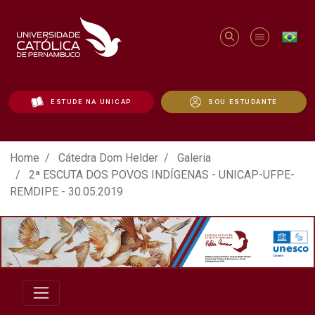
ESTUDE NA UNICAP
SOU ESTUDANTE
ATO EM DEFESA DA DEMOCRACIA REALIZ
Home
Cátedra Dom Helder
Galeria
2ª ESCUTA DOS POVOS INDÍGENAS - UNICAP-UFPE-
REMDIPE - 30.05.2019