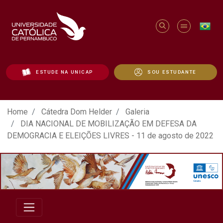
ESTUDE NA UNICAP
SOU ESTUDANTE
ATO EM DEFESA DA DEMOCRACIA REALIZ
Home
Cátedra Dom Helder
Galeria
DIA NACIONAL DE MOBILIZAÇÃO EM DEFESA DA
DEMOGRACIA E ELEIÇÕES LIVRES - 11 de agosto de 2022