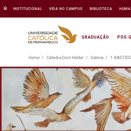
INSTITUCIONAL
VIDA NO CAMPUS
BIBLIOTECA
HUMA
GRADUAÇÃO
PÓS-
ATO EM DEFESA DA DEM
Home
Cátedra Dom Helder
Galeria
1. BASTID