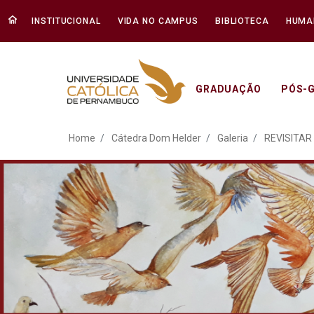
INSTITUCIONAL
VIDA NO CAMPUS
BIBLIOTECA
HUMA
GRADUAÇÃO
PÓS-
ATO EM DEFESA DA DEM
Home
Cátedra Dom Helder
Galeria
REVISITAR 