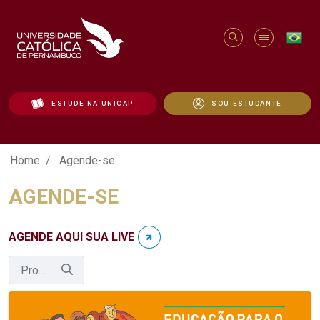
ESTUDE NA UNICAP
SOU ESTUDANTE
Agende-se - Unicap
Home
Agende-se
AGENDE-SE
AGENDE AQUI SUA LIVE