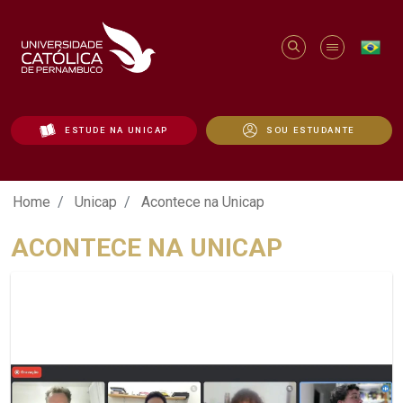
ESTUDE NA UNICAP
SOU ESTUDANTE
Acontece na Unicap - Unicap
Home
Unicap
Acontece na Unicap
ACONTECE NA UNICAP