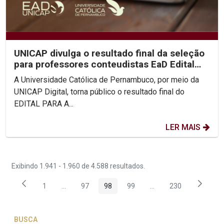
UNICAP divulga o resultado final da seleção
para professores conteudistas EaD Edital
2023/01
A Universidade Católica de Pernambuco, por meio da
UNICAP Digital, torna público o resultado final do
EDITAL PARA A...
LER MAIS
Exibindo 1.941 - 1.960 de 4.588 resultados.
1
...
97
98
99
...
230
Página
Páginas intermediárias Usar ABA para navegar.
Página
Página
Página
Páginas intermediária
Página
BUSCA