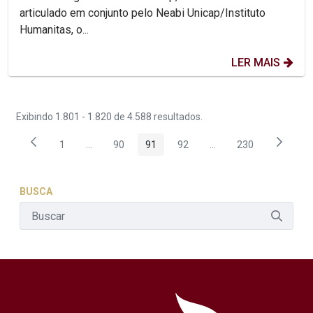
articulado em conjunto pelo Neabi Unicap/Instituto
Humanitas, o...
LER MAIS
Exibindo 1.801 - 1.820 de 4.588 resultados.
1
...
90
91
92
...
230
Página
Páginas intermediárias Usar ABA para navegar.
Página
Página
Página
Páginas intermediária
Página
BUSCA