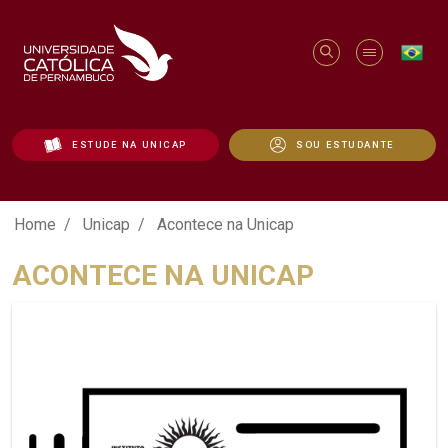
ESTUDE NA UNICAP
SOU ESTUDANTE
Acontece na Unicap - Unicap
Home
Unicap
Acontece na Unicap
ACONTECE NA UNICAP