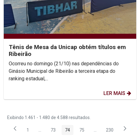
Tênis de Mesa da Unicap obtém títulos em
Ribeirão
Ocorreu no domingo (21/10) nas dependências do
Ginásio Municipal de Ribeirão a terceira etapa do
ranking estadual,...
LER MAIS
Exibindo 1.461 - 1.480 de 4.588 resultados.
1
...
73
74
75
...
230
Página
Páginas intermediárias Usar ABA para navegar.
Página
Página
Página
Páginas intermediária
Página