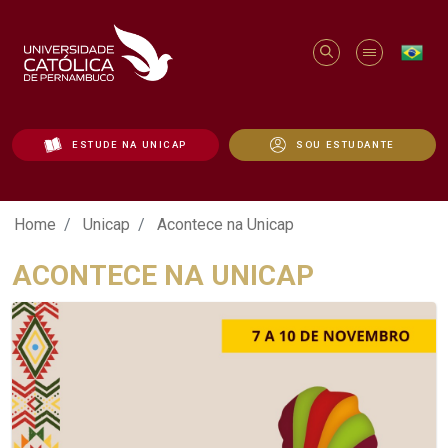
ESTUDE NA UNICAP
SOU ESTUDANTE
Acontece na Unicap - Unicap
Home
Unicap
Acontece na Unicap
ACONTECE NA UNICAP