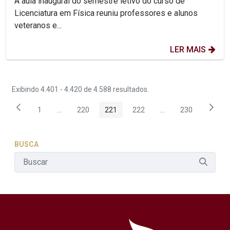
A aula inaugural do semestre letivo do curso de
Licenciatura em Física reuniu professores e alunos
veteranos e...
LER MAIS
Exibindo 4.401 - 4.420 de 4.588 resultados.
1
...
220
221
222
...
230
Página
Páginas intermediárias Usar ABA para navegar.
Página
Página
Página
Páginas intermediár
Página
BUSCA