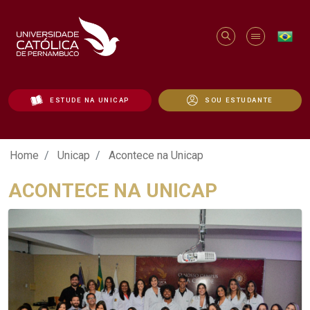
ESTUDE NA UNICAP
SOU ESTUDANTE
Acontece na Unicap - Unicap
Home
Unicap
Acontece na Unicap
ACONTECE NA UNICAP