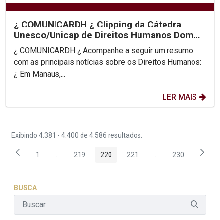
¿ COMUNICARDH ¿ Clipping da Cátedra
Unesco/Unicap de Direitos Humanos Dom
Helder Camara
¿ COMUNICARDH ¿ Acompanhe a seguir um resumo
com as principais notícias sobre os Direitos Humanos:
¿ Em Manaus,...
LER MAIS
Exibindo 4.381 - 4.400 de 4.586 resultados.
1
...
219
220
221
...
230
Página
Páginas intermediárias Usar ABA para navegar.
Página
Página
Página
Páginas intermediár
Página
BUSCA