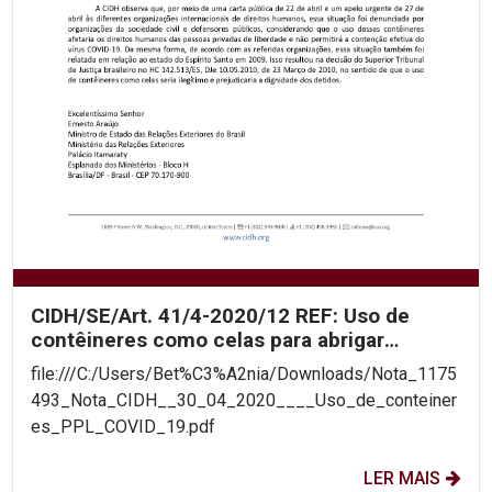
CIDH/SE/Art. 41/4-2020/12 REF: Uso de
contêineres como celas para abrigar
pessoas privadas de...
file:///C:/Users/Bet%C3%A2nia/Downloads/Nota_1175
493_Nota_CIDH__30_04_2020____Uso_de_conteiner
es_PPL_COVID_19.pdf
LER MAIS