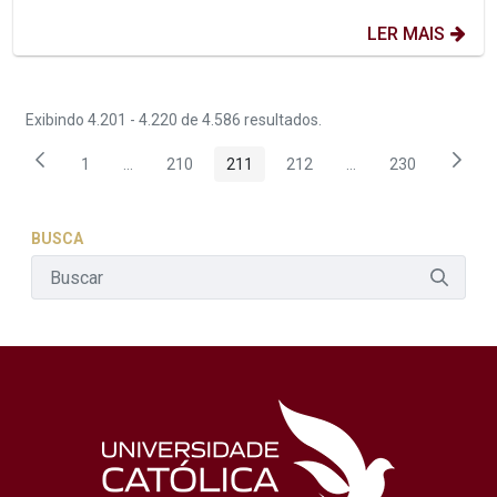
LER MAIS
Exibindo 4.201 - 4.220 de 4.586 resultados.
1
...
210
211
212
...
230
Página
Páginas intermediárias Usar ABA para navegar.
Página
Página
Página
Páginas intermediár
Página
BUSCA