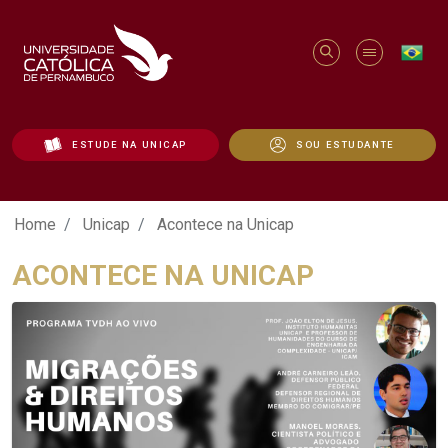
ESTUDE NA UNICAP
SOU ESTUDANTE
Acontece na Unicap - Unicap
Home
Unicap
Acontece na Unicap
ACONTECE NA UNICAP