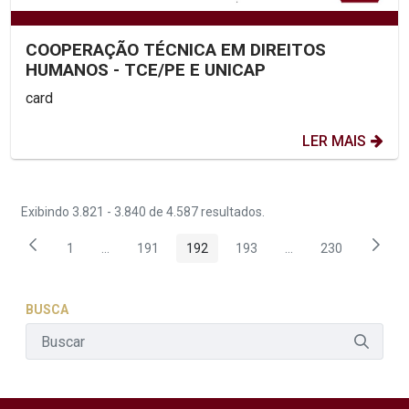
COOPERAÇÃO TÉCNICA EM DIREITOS
HUMANOS - TCE/PE E UNICAP
card
LER MAIS
Exibindo 3.821 - 3.840 de 4.587 resultados.
1
...
191
192
193
...
230
Página
Páginas intermediárias Usar ABA para navegar.
Página
Página
Página
Páginas intermediár
Página
BUSCA