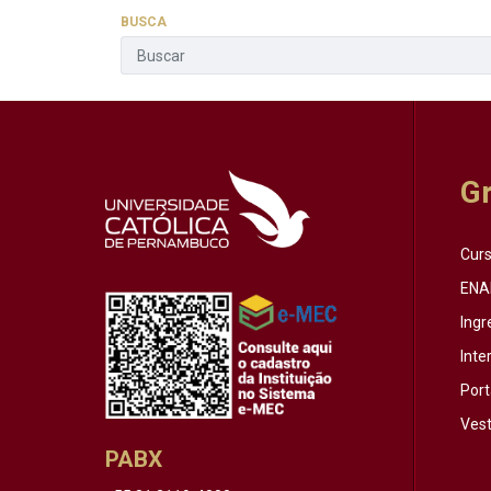
BUSCA
G
Cur
ENA
Ingr
Inte
Port
Vest
PABX