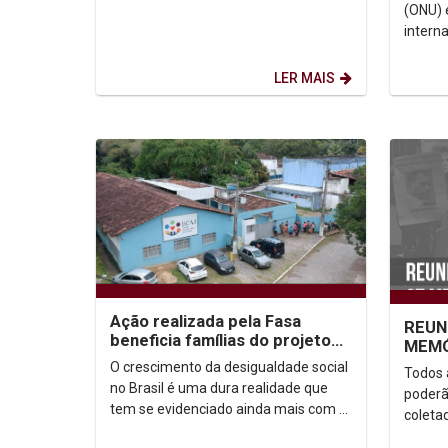
(ONU) 
intern
1945. 
193 Es
LER MAIS
e...
Ação realizada pela Fasa
REUN
beneficia famílias do projeto
MEMÓ
Ecaj
01/1
O crescimento da desigualdade social
Todos 
no Brasil é uma dura realidade que
poderã
tem se evidenciado ainda mais com a
coleta
pandemia do novo coronavírus.
defini