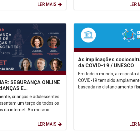
rio Público Federal...
LER MAIS
LER 
As implicações sociocultu
da COVID-19 / UNESCO
Em todo o mundo, a resposta à
COVID-19 tem sido amplament
AR: SEGURANÇA ONLINE
baseada no distanciamento físi
RIANÇAS E
embora, infelizmente, isso ten
ESCENTES: PERIGOS E
ente, crianças e adolescentes
TUNIDADES – DIA 30/09
referido nos discursos...
resentam um terço de todos os
H
os da internet. Ao mesmo
em que se beneficiam
mente da...
LER MAIS
LER 