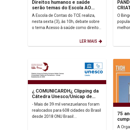
Direitos humanos e saúde
PAND
serão temas do Escola AO
CRIA
VIVO
IDOS
A Escola de Contas do TCE realiza,
O Bing
nesta sexta (3), às 10h, debate sobre
popula
o tema Acesso à saúde como direito
melhor
fundamental: impactos da crise do
de laze
Covid-19 na...
atual q
LER MAIS
¿ COMUNICARDH¿ Clipping da
Cátedra Unesco/Unicap de
Direitos Humanos Dom Helder
- Mais de 39 mil venezuelanos foram
Camara
realocados para 608 cidades do Brasil
75 an
desde 2018 ONU Brasil:
cumpr
https://bit.ly/3igzxKE - UNICEF: 72%
A Orga
dos...