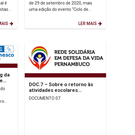
al é
de 29 de setembro de 2020, mais
nitas
uma edição do evento “Ciclo de
Palestras do PPGH-UNICAP”, tendo
como convidado o Prof. Dr....
MAIS
LER MAIS
g da
de
DOC.7 – Sobre o retorno às
lder
 do
atividades escolares
presenciais no Estado de
DOCUMENTO 07
ero
Pernambuco, no contexto...
w