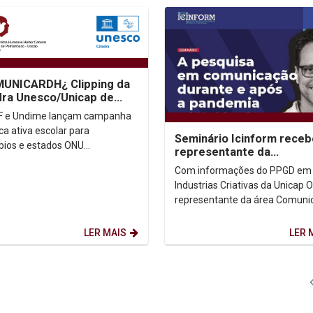
MUNICARDH¿ Clipping da
ra Unesco/Unicap de
tos Humanos Dom Helder
F e Undime lançam campanha
ra
ca ativa escolar para
Seminário Icinform receb
pios e estados ONU
representante da
tps://bit.ly/3i3FSsL Brasil fica
Comunicação na Capes
Com informações do PPGD em
ugar...
Industrias Criativas da Unicap O
representante da área Comuni
e Informação na Capes (Coord
de Aperfeiçoamento de...
LER MAIS
LER 