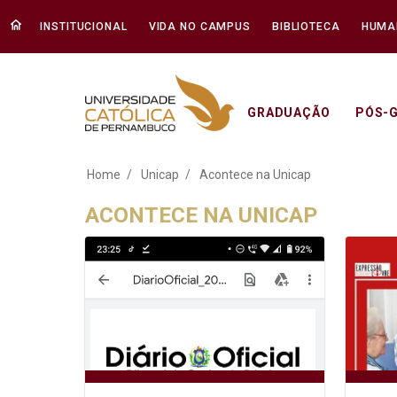
INSTITUCIONAL
VIDA NO CAMPUS
BIBLIOTECA
HUMA
GRADUAÇÃO
PÓS-
Acontece na Unicap
Home
Unicap
Acontece na Unicap
ACONTECE NA UNICAP