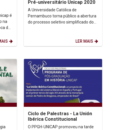
Pré-universitário Unicap 2020
A Universidade Católica de
nicap é
Pernambuco torna público a abertura
o na
do processo seletivo simplificado do
oca de
Projeto Pré-universitário EaD Unicap
2020, para...
MAIS
LER MAIS
Ciclo de Palestras - La Unión
Ibérica Constitucional
AL –
gia
O PPGH-UNICAP promoveu na tarde