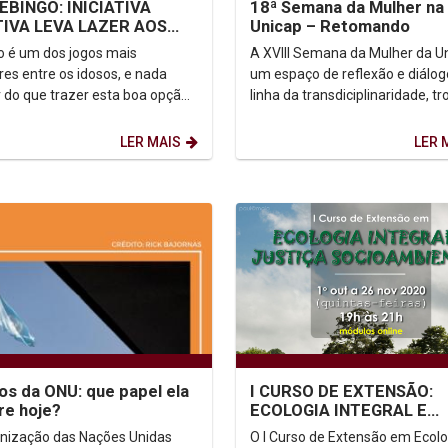
EBINGO: INICIATIVA
18ª Semana da Mulher na
TIVA LEVA LAZER AOS
Unicap – Retomando
OS
o é um dos jogos mais
A XVIII Semana da Mulher da U
res entre os idosos, e nada
um espaço de reflexão e diálog
 do que trazer esta boa opção
linha da transdiciplinaridade, tr
r para as possibilidades da
saberes entre pesquisadores,
uarentena. Foi...
gestores de...
LER MAIS
LER 
os da ONU: que papel ela
I CURSO DE EXTENSÃO:
e hoje?
ECOLOGIA INTEGRAL E
JUSTIÇA SOCIOAMBIENT
nização das Nações Unidas
O I Curso de Extensão em Ecolo