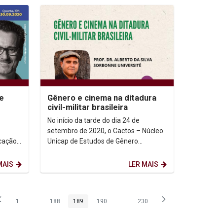
e
Gênero e cinema na ditadura
civil-militar brasileira
No início da tarde do dia 24 de
setembro de 2020, o Cactos – Núcleo
cação
Unicap de Estudos de Gênero
enação
promoveu a palestra “Gênero e
cinema na ditadura...
MAIS
LER MAIS
1
...
188
189
190
...
230
Página
Páginas intermediárias Usar ABA para navegar.
Página
Página
Página
Páginas intermediárias Usar ABA pa
Página