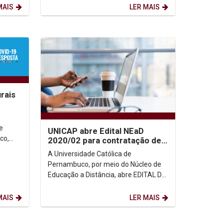
MAIS
LER MAIS
rais
e
UNICAP abre Edital NEaD
co,
2020/02 para contratação de
ha sido
professores conteudistas EaD
A Universidade Católica de
Pernambuco, por meio do Núcleo de
Educação a Distância, abre EDITAL DE
SELEÇÃO DE PROFESSORES
AUTORES (CONTEUDISTAS) HOME
MAIS
LER MAIS
OFFICE,...