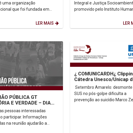
01/10 a 26/11
é uma organização
Integral e Justiça Socioambient
acional que foi fundada em
promovido pelo Instituto Huma
Atualmente é composta por
UNICAP, em parceria com o
tados Membros e sua missão
Observatório...
LER MAIS
LER 
¿ COMUNICARDH¿ Clippin
Cátedra Unesco/Unicap 
Direitos Humanos Dom He
Setembro Amarelo: desmonte
Camara
SUS no pós-golpe dificulta a
IÃO PÚBLICA GT
prevenção ao suicídio Marco Z
RIA E VERDADE – DIA
Conteúdo: https://bit.ly/36oOsj
0 – ÀS 18 HORAS
as pessoas interessadas
Campanha Você Não...
o participar. Informações
das na reunião ajudarão a
r ações para atuação do MPF O