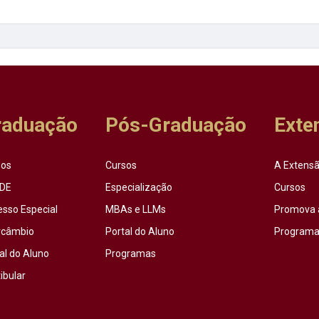
raduação
Pós-Graduação
Exte
sos
Cursos
A Extensã
DE
Especialização
Cursos
esso Especial
MBAs e LLMs
Promova 
rcâmbio
Portal do Aluno
Programas
al do Aluno
Programas
ibular