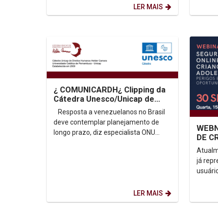
Segundo o Instituto...
Ministé
LER MAIS
¿ COMUNICARDH¿ Clipping da
Cátedra Unesco/Unicap de
Direitos Humanos Dom Helder
Resposta a venezuelanos no Brasil
Camara
deve contemplar planejamento de
WEBN
longo prazo, diz especialista ONU
DE C
Brasil: https://bit.ly/36eDtta ...
ADOL
Atualm
OPOR
já rep
– 15
usuári
tempo 
imensa
LER MAIS