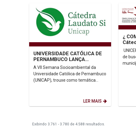
¿ CO
Cáted
Direi
UNICE
UNIVERSIDADE CATÓLICA DE
Cama
de bus
PERNAMBUCO LANÇA
municí
CÁTEDRA LAUDATO SI
A VII Semana Socioambiental da
Brasil: ht
Universidade Católica de Pernambuco
em 9º l
(UNICAP), trouxe como temática
central a Amazônia e o Tempo da
Criação, e encerrou no dia...
LER MAIS
Exibindo 3.761 - 3.780 de 4.588 resultados.