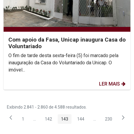
Com apoio da Fasa, Unicap inaugura Casa do
Voluntariado
O fim de tarde desta sexta-feira (5) foi marcado pela
inauguração da Casa do Voluntariado da Unicap. O
imóvel...
LER MAIS
Exibindo 2.841 - 2.860 de 4.588 resultados.
1
...
142
143
144
...
230
Página
Páginas intermediárias Usar ABA para navegar.
Página
Página
Página
Páginas intermediár
Página