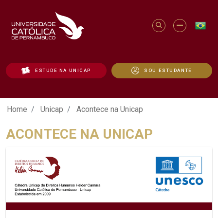
ESTUDE NA UNICAP
SOU ESTUDANTE
Acontece na Unicap - Unicap
Home
Unicap
Acontece na Unicap
ACONTECE NA UNICAP