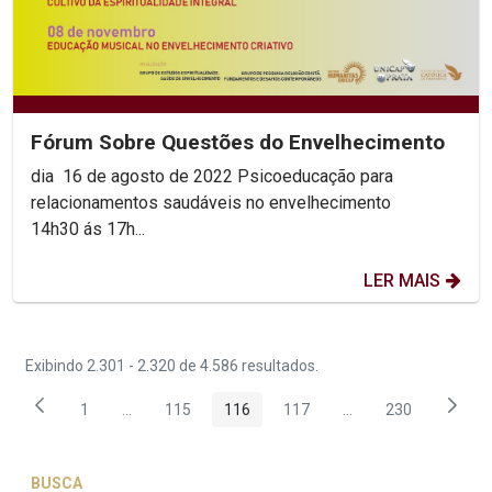
Fórum Sobre Questões do Envelhecimento
dia 16 de agosto de 2022 Psicoeducação para
relacionamentos saudáveis no envelhecimento
14h30 ás 17h...
LER MAIS
Exibindo 2.301 - 2.320 de 4.586 resultados.
1
...
115
116
117
...
230
Página
Páginas intermediárias Usar ABA para navegar.
Página
Página
Página
Páginas intermediár
Página
BUSCA