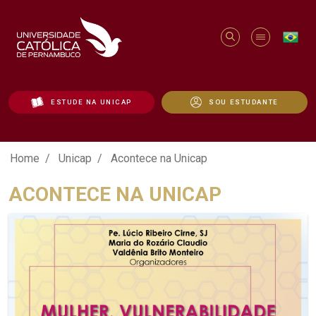
ESTUDE NA UNICAP
SOU ESTUDANTE
Acontece na Unicap - Unicap
Home
Unicap
Acontece na Unicap
ACONTECE NA UNICAP