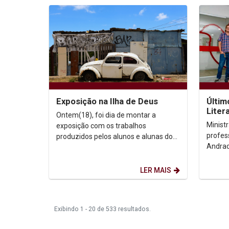
Exposição na Ilha de Deus
Últim
Liter
Ontem(18), foi dia de montar a
Audio
Minist
exposição com os trabalhos
profes
produzidos pelos alunos e alunas do
Andrad
curso de Fotografia, na disciplina
discipl
Projeto Integrador IV,...
Audiovi
LER MAIS
Exibindo 1 - 20 de 533 resultados.