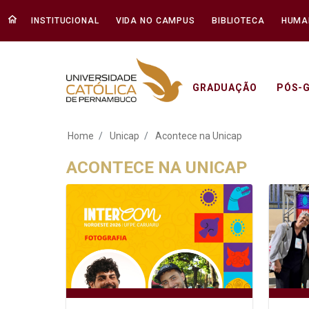
INSTITUCIONAL
VIDA NO CAMPUS
BIBLIOTECA
HUMA
GRADUAÇÃO
PÓS-
Acontece na Unicap
Home
Unicap
Acontece na Unicap
ACONTECE NA UNICAP