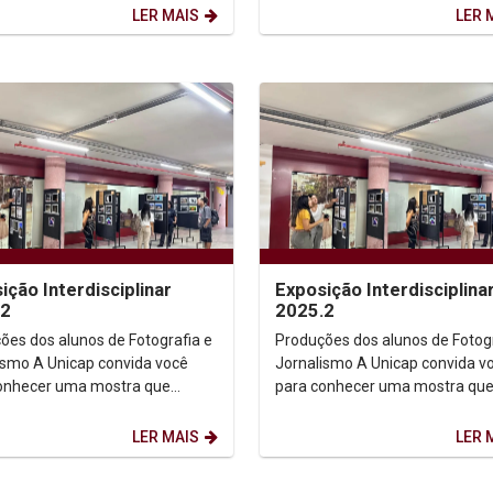
semestre seja...
LER MAIS
LER 
ição Interdisciplinar
Exposição Interdisciplina
.2
2025.2
ões dos alunos de Fotografia e
Produções dos alunos de Fotogr
p convida você
Jornalismo A Unicap convida você
onhecer uma mostra que
para conhecer uma mostra qu
a imagem, narrativa e olhar
conecta imagem, narrativa e ol
o. Venha...
criativo. Venha...
LER MAIS
LER 