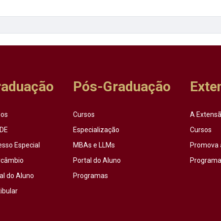
raduação
Pós-Graduação
Exte
sos
Cursos
A Extensã
DE
Especialização
Cursos
esso Especial
MBAs e LLMs
Promova 
rcâmbio
Portal do Aluno
Programas
al do Aluno
Programas
ibular