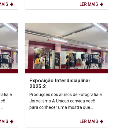
MAIS
LER MAIS
r
Exposição Interdisciplinar
2025.2
afia e
Produções dos alunos de Fotografia e
Jornalismo A Unicap convida você
e
para conhecer uma mostra que
har
conecta imagem, narrativa e olhar
criativo. Venha...
MAIS
LER MAIS