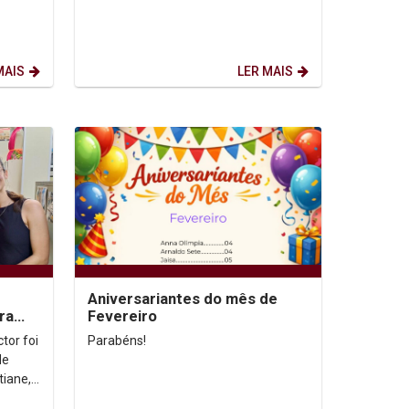
MAIS
LER MAIS
Aniversariantes do mês de
ra
Fevereiro
tor foi
Parabéns!
de
tiane,
e