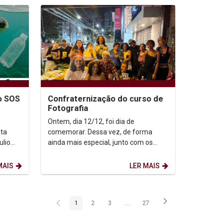
o SOS
Confraternização do curso de
Fotografia
Ontem, dia 12/12, foi dia de
ta
comemorar. Dessa vez, de forma
ainda mais especial, junto com os
colegas de Jornalismo, fortalecendo
uma integração linda e...
MAIS
LER MAIS
1
2
3
...
27
Página
Página
Página
Páginas intermediárias Usar ABA p
Página