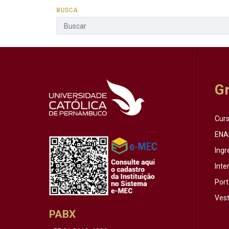
BUSCA
G
Cur
ENA
Ingr
Inte
Port
Vest
PABX