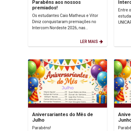
Parabéns aos nossos
Inte
premiados!
Entre o
Os estudantes Caio Matheus e Vitor
estuda
Diniz conquistaram premiações no
UNICAP
Intercom Nordeste 2026, nas
Nordes
categorias CA07 – Direção de
(PE). D
fotografia e PT06 – Ensaio...
LER MAIS
Aniversariantes do Mês de
Anive
Julho
Junh
Parabéns!
Parabé