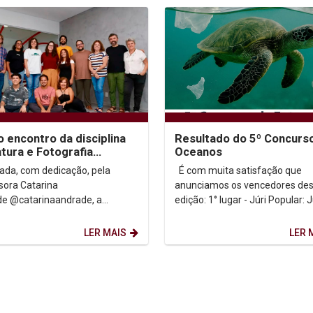
o encontro da disciplina
Resultado do 5º Concurs
atura e Fotografia
Oceanos
visual
rada, com dedicação, pela
É com muita satisfação que
sora Catarina
anunciamos os vencedores des
e @catarinaandrade, a
edição: 1° lugar - Júri Popular: Julio
ina de Literatura e Fotografia
César Nascimentos 1° lugar - Júri
sual, teve o...
Técnico: Hans...
LER MAIS
LER 