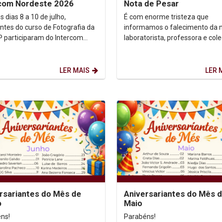
rcom Nordeste 2026
Nota de Pesar
s dias 8 a 10 de julho,
É com enorme tristeza que
ntes do curso de Fotografia da
informamos o falecimento da 
 participaram do Intercom
laboratorista, professora e col
te 2026, realizado em Caruaru
trabalho Niedja Dias. Niedja foi uma
urante os três...
profissional...
LER MAIS
LER 
rsariantes do Mês de
Aniversariantes do Mês 
o
Maio
ns!
Parabéns!