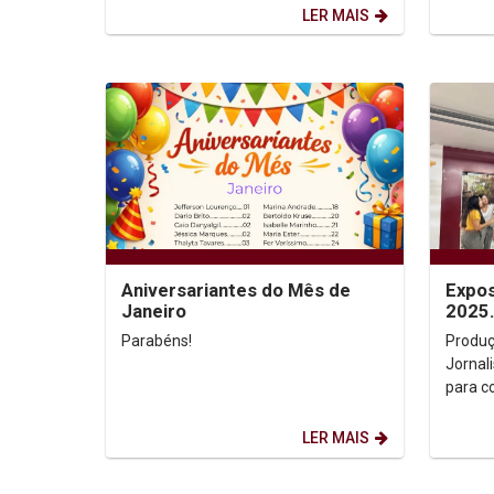
LER MAIS
Aniversariantes do Mês de
Expos
Janeiro
2025
Parabéns!
Produç
Jornalismo A Unica
para c
conect
criativ
LER MAIS