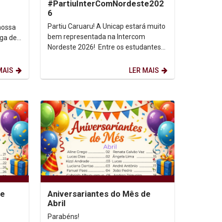
#PartiuInterComNordeste202
6
Partiu Caruaru! A Unicap estará muito
nossa
bem representada na Intercom
ega de
Nordeste 2026! Entre os estudantes
selecionados estão: Caio Matheus -
Caminho para...
MAIS
LER MAIS
de
Aniversariantes do Mês de
Abril
Parabéns!