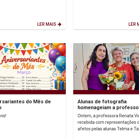
LER MAIS
LER 
rsariantes do Mês de
Alunas de fotografia
o
homenageiam a professo
Renata Victor
ns!
Ontem, a professora Renata Vic
recebida com representações 
afetos pelas alunas Telma e Ta
do curso de Fotografia. Que est