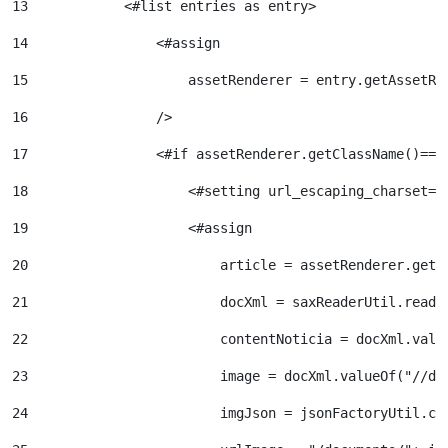
13
            <#list entries as entry> 
14
                <#assign 
15
                    assetRenderer = entry.getAssetRe
16
                /> 
17
                <#if assetRenderer.getClassName()=="
18
                    <#setting url_escaping_charset="
19
                    <#assign 
20
                        article = assetRenderer.getA
21
                        docXml = saxReaderUtil.read(
22
                        contentNoticia = docXml.valu
23
                        image = docXml.valueOf("//dy
24
                        imgJson = jsonFactoryUtil.cr