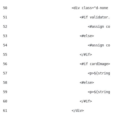
50
                                <div class="d-none d
51
                                    <#if validator.i
52
                                        <#assign con
53
                                    <#else> 
54
                                        <#assign con
55
                                    </#if> 
56
                                    <#if cardImage> 
57
                                        <p>${stringU
58
                                    <#else> 
59
                                        <p>${stringU
60
                                    </#if> 
61
                                </div> 