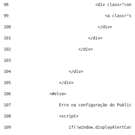
98
                                    <div class="cont
99
                                        <a class="st
100
                                    </div> 
101
                                </div> 
102
                            </div> 
103
104
                        </div> 
105
                    </div> 
106
                <#else> 
107
                    Erro na configuração do Publica
108
                    <script> 
109
                        if(!window.displayAlertCard