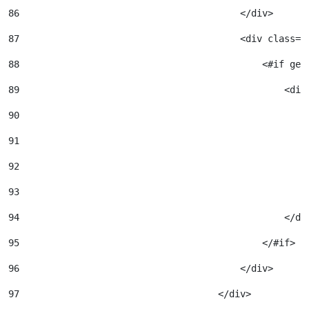
86
                                        </div> 
87
                                        <div class="
88
                                            <#if get
89
                                                <div
90
                                                    
91
                                                    
92
                                                    
93
                                                    
94
                                                </di
95
                                            </#if> 
96
                                        </div> 
97
                                    </div> 