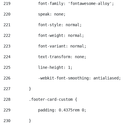
219
            font-family: 'fontawesome-alloy'; 
220
            speak: none; 
221
            font-style: normal; 
222
            font-weight: normal; 
223
            font-variant: normal; 
224
            text-transform: none; 
225
            line-height: 1; 
226
            -webkit-font-smoothing: antialiased; 
227
        } 
228
        .footer-card-custom { 
229
            padding: 0.4375rem 0; 
230
        } 