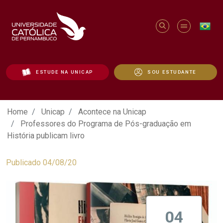
ESTUDE NA UNICAP
SOU ESTUDANTE
Professores do Programa de Pós-graduaç
Home
Unicap
Acontece na Unicap
Professores do Programa de Pós-graduação em
História publicam livro
Publicado 04/08/20
04