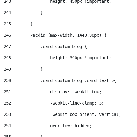
243
                height: 450px !important; 
244
            } 
245
        } 
246
        @media (max-width: 1440.98px) { 
247
            .card-custom-blog { 
248
                height: 340px !important; 
249
            } 
250
            .card-custom-blog .card-text p{ 
251
                display: -webkit-box; 
252
                -webkit-line-clamp: 3; 
253
                -webkit-box-orient: vertical; 
254
                overflow: hidden; 
255
            } 