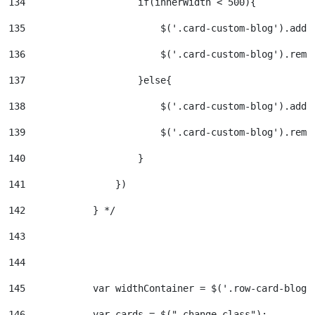
134
                    if(innerWidth < 500){ 
135
                        $('.card-custom-blog').addC
136
                        $('.card-custom-blog').remo
137
                    }else{ 
138
                        $('.card-custom-blog').addC
139
                        $('.card-custom-blog').remo
140
                    } 
141
                }) 
142
            } */ 
143
144
145
            var widthContainer = $('.row-card-blog'
146
            var cards = $(".change-class"); 