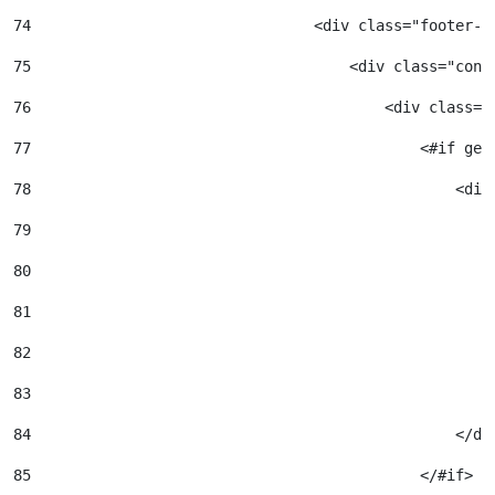
74
                                <div class="footer-c
75
                                    <div class="cont
76
                                        <div class="
77
                                            <#if get
78
                                                <div
79
                                                    
80
                                                    
81
                                                    
82
                                                    
83
                                                    
84
                                                </di
85
                                            </#if> 