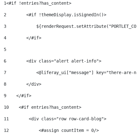
1
<#if !entries?has_content> 
2
        <#if !themeDisplay.isSignedIn()> 
3
            ${renderRequest.setAttribute("PORTLET_CON
4
        </#if> 
5
6
        <div class="alert alert-info"> 
7
            <@liferay_ui["message"] key="there-are-no
8
        </div> 
9
    </#if> 
10
    <#if entries?has_content> 
11
        <div class="row row-card-blog"> 
12
            <#assign countItem = 0/> 