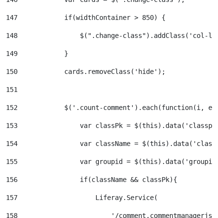
147
            if(widthContainer > 850) { 
148
                $(".change-class").addClass('col-lg
149
            } 
150
            cards.removeClass('hide'); 
151
152
            $('.count-comment').each(function(i, e)
153
                var classPk = $(this).data('classpk
154
                var className = $(this).data('class
155
                var groupid = $(this).data('groupid
156
                if(className && classPk){ 
157
                    Liferay.Service( 
158
                        '/comment.commentmanagerjso