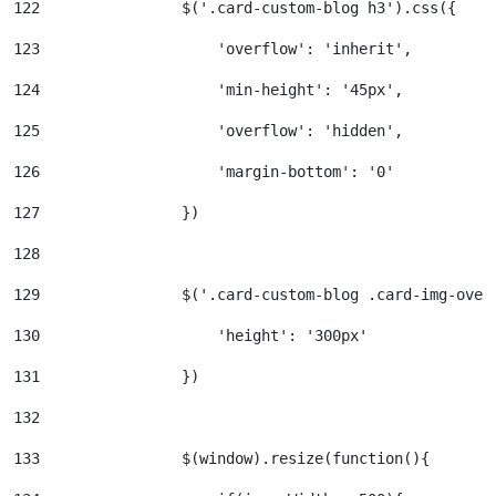
122
                $('.card-custom-blog h3').css({ 
123
                    'overflow': 'inherit', 
124
                    'min-height': '45px', 
125
                    'overflow': 'hidden', 
126
                    'margin-bottom': '0' 
127
                }) 
128
129
                $('.card-custom-blog .card-img-over
130
                    'height': '300px' 
131
                }) 
132
133
                $(window).resize(function(){ 