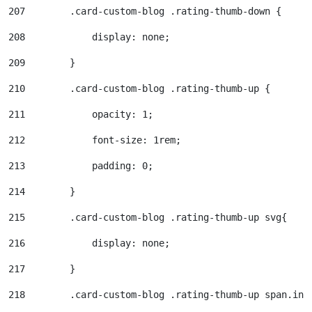
207
        .card-custom-blog .rating-thumb-down { 
208
            display: none; 
209
        } 
210
        .card-custom-blog .rating-thumb-up { 
211
            opacity: 1; 
212
            font-size: 1rem; 
213
            padding: 0; 
214
        } 
215
        .card-custom-blog .rating-thumb-up svg{ 
216
            display: none; 
217
        } 
218
        .card-custom-blog .rating-thumb-up span.inl