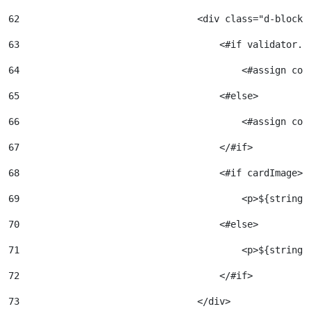
62
                                <div class="d-block 
63
                                    <#if validator.i
64
                                        <#assign con
65
                                    <#else> 
66
                                        <#assign con
67
                                    </#if> 
68
                                    <#if cardImage> 
69
                                        <p>${stringU
70
                                    <#else> 
71
                                        <p>${stringU
72
                                    </#if> 
73
                                </div> 