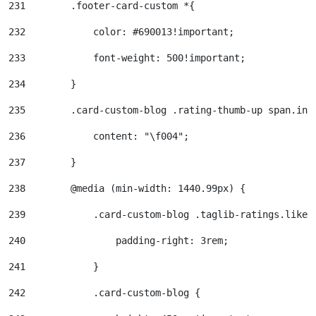
231
        .footer-card-custom *{ 
232
            color: #690013!important; 
233
            font-weight: 500!important; 
234
        } 
235
        .card-custom-blog .rating-thumb-up span.inl
236
            content: "\f004"; 
237
        } 
238
        @media (min-width: 1440.99px) { 
239
            .card-custom-blog .taglib-ratings.like 
240
                padding-right: 3rem; 
241
            } 
242
            .card-custom-blog { 