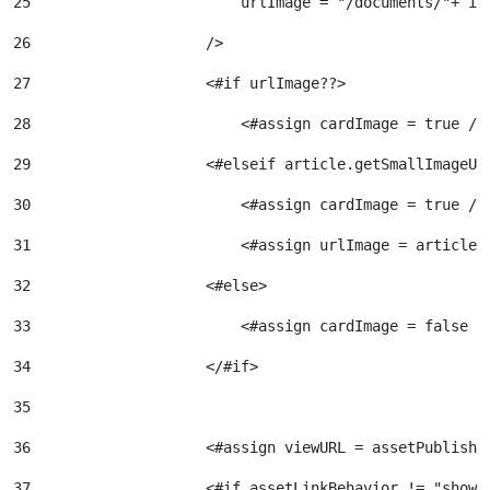
25
                        urlImage = "/documents/"+ im
26
                    /> 
27
                    <#if urlImage??> 
28
                        <#assign cardImage = true />
29
                    <#elseif article.getSmallImageUR
30
                        <#assign cardImage = true />
31
                        <#assign urlImage = article.
32
                    <#else> 
33
                        <#assign cardImage = false /
34
                    </#if> 
35
36
                    <#assign viewURL = assetPublishe
37
                    <#if assetLinkBehavior != "showF