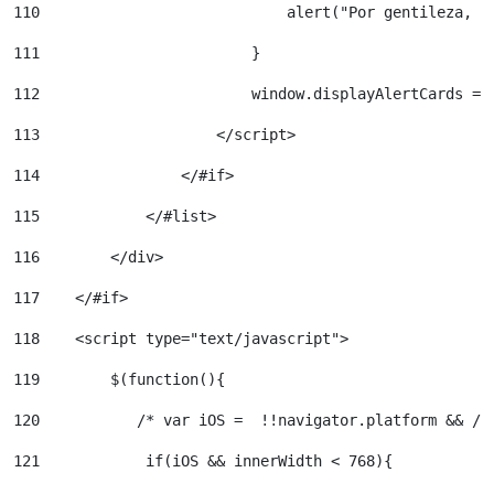
110
                            alert("Por gentileza, c
111
                        } 
112
                        window.displayAlertCards = 
113
                    </script> 
114
                </#if> 
115
            </#list> 
116
        </div>   
117
    </#if> 
118
    <script type="text/javascript"> 
119
        $(function(){ 
120
           /* var iOS =  !!navigator.platform && /i
121
            if(iOS && innerWidth < 768){ 