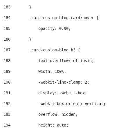
183
        } 
184
        .card-custom-blog.card:hover { 
185
            opacity: 0.90; 
186
        } 
187
        .card-custom-blog h3 { 
188
            text-overflow: ellipsis; 
189
            width: 100%; 
190
            -webkit-line-clamp: 2; 
191
            display: -webkit-box; 
192
            -webkit-box-orient: vertical; 
193
            overflow: hidden; 
194
            height: auto; 