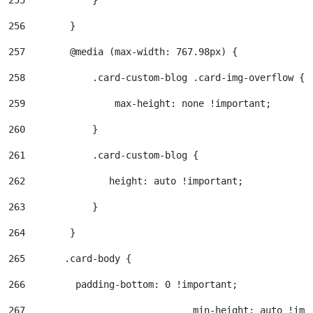
256
        } 
257
        @media (max-width: 767.98px) { 
258
            .card-custom-blog .card-img-overflow { 
259
                max-height: none !important; 
260
            } 
261
            .card-custom-blog { 
262
               height: auto !important; 
263
            } 
264
        } 
265
       .card-body {     
266
         padding-bottom: 0 !important; 
267
				 min-height: auto !im