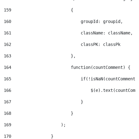
159
                        { 
160
                            groupId: groupid, 
161
                            className: className, 
162
                            classPK: classPk 
163
                        }, 
164
                        function(countComment) { 
165
                            if(!isNaN(countComment)
166
                                $(e).text(countComm
167
                            } 
168
                        } 
169
                    ); 
170
                } 