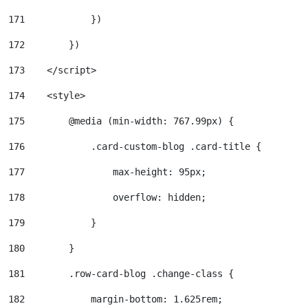
171
            }) 
172
        }) 
173
    </script> 
174
    <style> 
175
        @media (min-width: 767.99px) { 
176
            .card-custom-blog .card-title { 
177
                max-height: 95px; 
178
                overflow: hidden; 
179
            } 
180
        } 
181
        .row-card-blog .change-class { 
182
            margin-bottom: 1.625rem; 