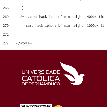
268
       } 
269
      /*  .card-hack-iphone{ min-height: 400px !imp
270
        .card-hack-iphone-b{ min-height: 1000px !im
271
272
    </style> 