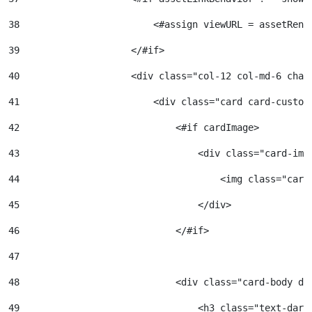
38
                        <#assign viewURL = assetRend
39
                    </#if> 
40
                    <div class="col-12 col-md-6 chan
41
                        <div class="card card-custom
42
                            <#if cardImage> 
43
                                <div class="card-img
44
                                    <img class="card
45
                                </div> 
46
                            </#if> 
47
48
                            <div class="card-body d-
49
                                <h3 class="text-dark