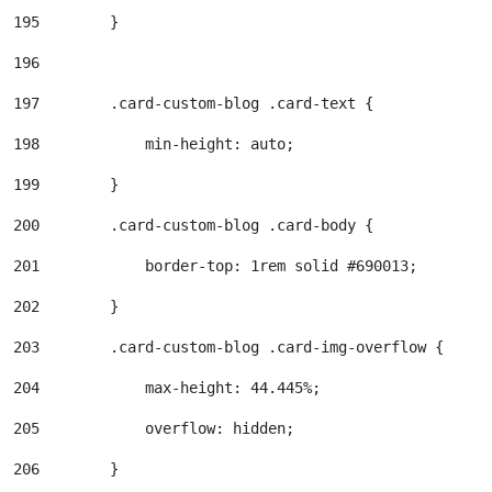
195
        } 
196
197
        .card-custom-blog .card-text { 
198
            min-height: auto; 
199
        } 
200
        .card-custom-blog .card-body { 
201
            border-top: 1rem solid #690013; 
202
        } 
203
        .card-custom-blog .card-img-overflow { 
204
            max-height: 44.445%; 
205
            overflow: hidden; 
206
        } 